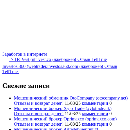
Заработок в интернете
NTR-Vest (ntr-vest.co) лжеброкер! Отзыв TellTrue
Investos 360 (webtrader.investos360.com) лжеброкер! Отзыв
TellTrue
Свежие записи
Мошеннический обменник OtoCompany (otocompany.net)
Отзывы и возврат денег!
11/03/25
комментарии
0
Мошеннический брокер Xylo Trade (xylotrade.uk)
Отзывы и возврат денег!
11/03/25
комментарии
0
Мошеннический брокер Oprimaxco (oprimaxco.com)
Отзывы и возврат денег!
11/03/25
комментарии
0
Мошеннический брокер Aitradeblueprintltd