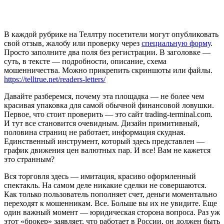
В каждой рубрике на Теллтру посетители могут опубликовать
свой отзыв, жалобу или проверку через
специальную форму
.
Просто заполните два поля без регистрации. В заголовке —
суть, в тексте — подробности, описание, схема
мошенничества. Можно прикрепить скриншоты или файлы.
https://telltrue.net/readers-letters/
Давайте разберемся, почему эта площадка — не более чем
красивая упаковка для самой обычной финансовой ловушки.
Первое, что стоит проверить — это сайт trading-terminal.com.
И тут все становится очевидным. Дизайн примитивный,
половина страниц не работает, информация скудная.
Единственный инструмент, который здесь представлен —
график движения цен валютных пар. И все! Вам не кажется
это странным?
Вся торговля здесь — имитация, красиво оформленный
спектакль. На самом деле никакие сделки не совершаются.
Как только пользователь пополняет счет, деньги моментально
переходят к мошенникам. Все. Больше вы их не увидите. Еще
один важный момент — юридическая сторона вопроса. Раз уж
этот «брокер» заявляет, что работает в России, он должен быть