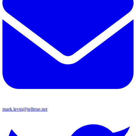
mark.levin@telltrue.net