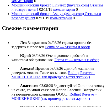
комментарии
0
Мошеннический брокер Linvarex (linvarex.com) Отзывы
и возврат денег!
02/11/19
комментарии
0
Мошеннический брокер Asktyu (asktyu.com) Отзывы и
возврат денег!
02/11/19
комментарии
0
Свежие комментарии
Лев Завражнов
04/08/26
сделка прошла без
задержек и проблем
Ferma cc — отзывы и обзор
Юрий
03/08/26
Очень доволен работой и
качеством обслуживания.
Ferma cc — отзывы и обзор
Алексей Пронин
03/08/26
Данной компании
доверять можно. Такое возможно.
Rolling Reserve –
МОШЕННИКИ? (так процедуре мстят жулики)
Анастасия
03/08/26
Здравствуйте! Оставила заявку
на сайте, со мной связался Попов Евгений Валерьевич
из юридической компании ООО…
Rolling Reserve –
МОШЕННИКИ? (так процедуре мстят жулики)