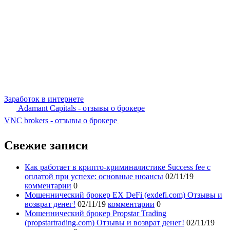
Заработок в интернете
Adamant Capitals - отзывы о брокере
VNC brokers - отзывы о брокере
Свежие записи
Как работает в крипто-криминалистике Success fee с
оплатой при успехе: основные нюансы
02/11/19
комментарии
0
Мошеннический брокер EX DeFi (exdefi.com) Отзывы и
возврат денег!
02/11/19
комментарии
0
Мошеннический брокер Propstar Trading
(propstartrading.com) Отзывы и возврат денег!
02/11/19