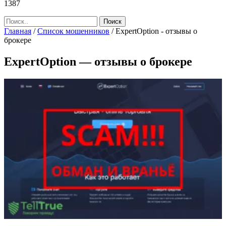
1387
Главная
/
Список мошенников
/
ExpertOption - отзывы о
брокере
ExpertOption — отзывы о брокере