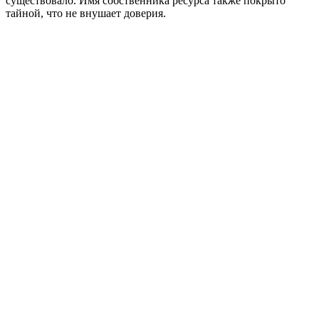
существовало. Имя собственника ресурса также покрыто
тайной, что не внушает доверия.