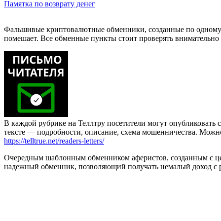
Памятка по возврату денег
Фальшивые криптовалютные обменники, созданные по одному ша
помешает. Все обменные пункты стоит проверять внимательно и 
В каждой рубрике на Теллтру посетители могут опубликовать с
тексте — подробности, описание, схема мошенничества. Мож
https://telltrue.net/readers-letters/
Очередным шаблонным обменником аферистов, созданным с цель
надежный обменник, позволяющий получать немалый доход с ра