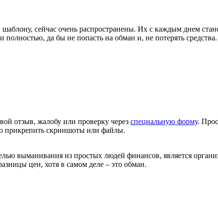
блону, сейчас очень распространены. Их с каждым днем станов
полностью, да бы не попасть на обман и, не потерять средства.
вой отзыв, жалобу или проверку через
специальную форму
. Про
но прикрепить скриншоты или файлы.
ю выманивания из простых людей финансов, является организац
зницы цен, хотя в самом деле – это обман.