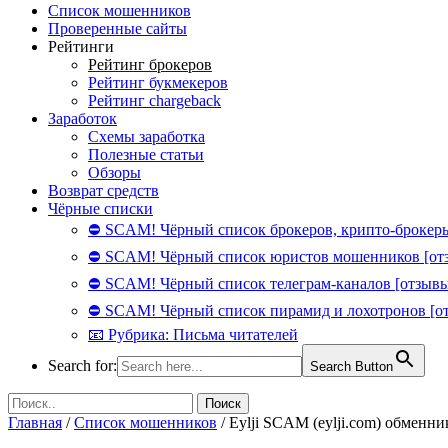
Список мошенников
Проверенные сайты
Рейтинги
Рейтинг брокеров
Рейтинг букмекеров
Рейтинг chargeback
Заработок
Схемы заработка
Полезные статьи
Обзоры
Возврат средств
Чёрные списки
⛔ SCAM! Чёрный список брокеров, крипто-брокеры
⛔ SCAM! Чёрный список юристов мошенников [от
⛔ SCAM! Чёрный список телеграм-каналов [отзывы
⛔ SCAM! Чёрный список пирамид и лохотронов [о
📧 Рубрика: Письма читателей
Search for:
Search Button
Главная
/
Список мошенников
/
Eylji SCAM (eylji.com) обменн