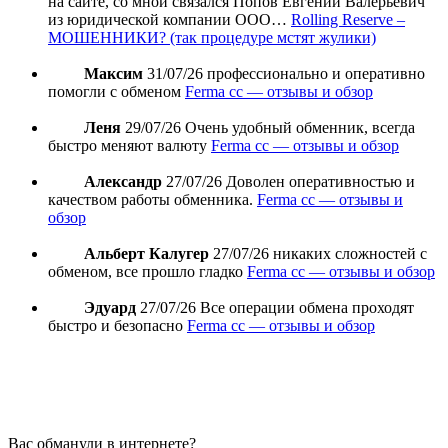
на сайте, со мной связался Попов Евгений Валерьевич
из юридической компании ООО…
Rolling Reserve –
МОШЕННИКИ? (так процедуре мстят жулики)
Максим
31/07/26
профессионально и оперативно
помогли с обменом
Ferma cc — отзывы и обзор
Леня
29/07/26
Очень удобный обменник, всегда
быстро меняют валюту
Ferma cc — отзывы и обзор
Александр
27/07/26
Доволен оперативностью и
качеством работы обменника.
Ferma cc — отзывы и
обзор
Альберт Калугер
27/07/26
никаких сложностей с
обменом, все прошло гладко
Ferma cc — отзывы и обзор
Эдуард
27/07/26
Все операции обмена проходят
быстро и безопасно
Ferma cc — отзывы и обзор
Вас обманули в интернете?