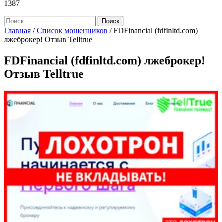
1387
Главная
/
Список мошенников
/
FDFinancial (fdfinltd.com)
лжеброкер! Отзыв Telltrue
FDFinancial (fdfinltd.com) лжеброкер!
Отзыв Telltrue