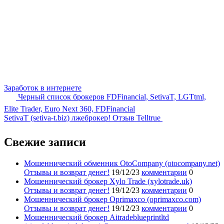
Заработок в интернете
Черный список брокеров FDFinancial, SetivaT, LGTtml,
Elite Trader, Euro Next 360, FDFinancial
SetivaT (setiva-t.biz) лжеброкер! Отзыв Telltrue
Свежие записи
Мошеннический обменник OtoCompany (otocompany.net)
Отзывы и возврат денег!
19/12/23
комментарии
0
Мошеннический брокер Xylo Trade (xylotrade.uk)
Отзывы и возврат денег!
19/12/23
комментарии
0
Мошеннический брокер Oprimaxco (oprimaxco.com)
Отзывы и возврат денег!
19/12/23
комментарии
0
Мошеннический брокер Aitradeblueprintltd