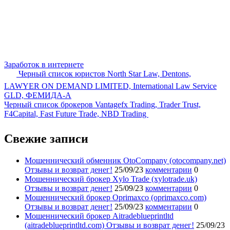
Заработок в интернете
Черный список юристов North Star Law, Dentons,
LAWYER ON DEMAND LIMITED, International Law Service
GLD, ФЕМИДА-А
Черный список брокеров Vantagefx Trading, Trader Trust,
F4Capital, Fast Future Trade, NBD Trading
Свежие записи
Мошеннический обменник OtoCompany (otocompany.net)
Отзывы и возврат денег!
25/09/23
комментарии
0
Мошеннический брокер Xylo Trade (xylotrade.uk)
Отзывы и возврат денег!
25/09/23
комментарии
0
Мошеннический брокер Oprimaxco (oprimaxco.com)
Отзывы и возврат денег!
25/09/23
комментарии
0
Мошеннический брокер Aitradeblueprintltd
(aitradeblueprintltd.com) Отзывы и возврат денег!
25/09/23