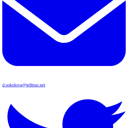
d.sokolova@telltrue.net