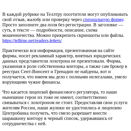
В каждой рубрике на Теллтру посетители могут опубликовать
свой отзыв, жалобу или проверку через
специальную форму
.
Просто заполните два поля без регистрации. В заголовке —
суть, в тексте — подробности, описание, схема
мошенничества. Можно прикрепить скриншоты или файлы.
https://telltrue.net/readers-letters/
Практически вся информация, презентованная на сайте
фирмы, носит рекламный характер, внятных юридических
данных представители лохотрона не презентовали. Фирма,
указанная в роли собственника конторы, а также сам брокер в
реестрах Сент-Винсент и Гренадин не найдены, вот и
получается, что имеем мы дело с полными нелегалами, умело
ворующими чужие финансы.
Что касается лицензий финансового регулятора, то наши
нынешние герои их тоже не имеют, соответственно
связываться с лохотроном не стоит. Предоставляя свои услуги
жителям России, наши жулики не удостоились и лицензию
Центробанка получить, что смело разрешает внести
шарашкину контору в черный список, удержавшись от
сотрудничества с ней.