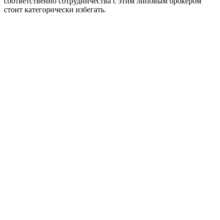
соответственно сотрудничества с этим липовым брокером
стоит категорически избегать.