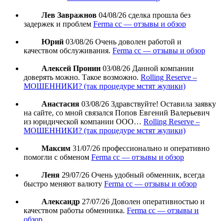
Лев Завражнов
04/08/26
сделка прошла без
задержек и проблем
Ferma cc — отзывы и обзор
Юрий
03/08/26
Очень доволен работой и
качеством обслуживания.
Ferma cc — отзывы и обзор
Алексей Пронин
03/08/26
Данной компании
доверять можно. Такое возможно.
Rolling Reserve –
МОШЕННИКИ? (так процедуре мстят жулики)
Анастасия
03/08/26
Здравствуйте! Оставила заявку
на сайте, со мной связался Попов Евгений Валерьевич
из юридической компании ООО…
Rolling Reserve –
МОШЕННИКИ? (так процедуре мстят жулики)
Максим
31/07/26
профессионально и оперативно
помогли с обменом
Ferma cc — отзывы и обзор
Леня
29/07/26
Очень удобный обменник, всегда
быстро меняют валюту
Ferma cc — отзывы и обзор
Александр
27/07/26
Доволен оперативностью и
качеством работы обменника.
Ferma cc — отзывы и
обзор