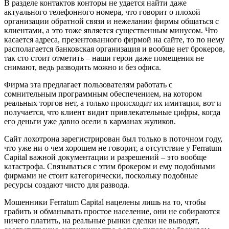
В разделе контактов конторы не удается найти даже
актуального телефонного номера, что говорит о плохой
организации обратной связи и нежелании фирмы общаться с
клиентами, а это тоже является существенным минусом. Что
касается адреса, презентованного фирмой на сайте, то по нему
располагается банковская организация и вообще нет брокеров,
так сто стоит отметить – наши герои даже помещения не
снимают, ведь разводить можно и без офиса.
Фирма эта предлагает пользователям работать с
сомнительным программным обеспечением, на котором
реальных торгов нет, а только происходит их имитация, вот и
получается, что клиент видит привлекательные цифры, когда
его деньги уже давно осели в карманах жуликов.
Сайт лохотрона зарегистрирован был только в поточном году,
что уже ни о чем хорошем не говорит, а отсутствие у Ferratum
Capital важной документации и разрешений – это вообще
катастрофа. Связываться с этим брокером и ему подобными
фирмами не стоит категорически, поскольку подобные
ресурсы создают чисто для развода.
Мошенники Ferratum Capital нацелены лишь на то, чтобы
грабить и обманывать простое население, они не собираются
ничего платить, на реальные рынки сделки не выводят,