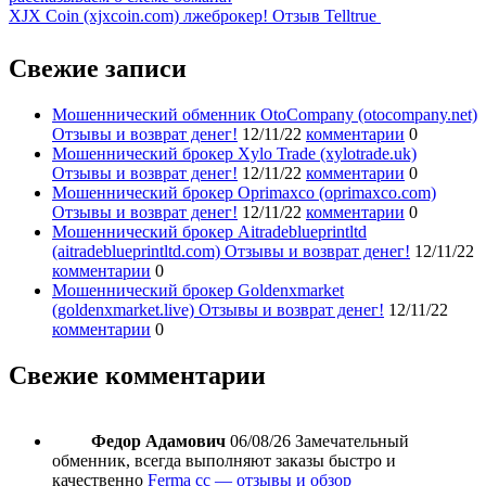
XJX Coin (xjxcoin.com) лжеброкер! Отзыв Telltrue
Свежие записи
Мошеннический обменник OtoCompany (otocompany.net)
Отзывы и возврат денег!
12/11/22
комментарии
0
Мошеннический брокер Xylo Trade (xylotrade.uk)
Отзывы и возврат денег!
12/11/22
комментарии
0
Мошеннический брокер Oprimaxco (oprimaxco.com)
Отзывы и возврат денег!
12/11/22
комментарии
0
Мошеннический брокер Aitradeblueprintltd
(aitradeblueprintltd.com) Отзывы и возврат денег!
12/11/22
комментарии
0
Мошеннический брокер Goldenxmarket
(goldenxmarket.live) Отзывы и возврат денег!
12/11/22
комментарии
0
Свежие комментарии
Федор Адамович
06/08/26
Замечательный
обменник, всегда выполняют заказы быстро и
качественно
Ferma cc — отзывы и обзор