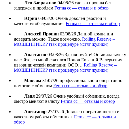
Лев Завражнов
04/08/26
сделка прошла без
задержек и проблем
Ferma cc — отзывы и обзор
Юрий
03/08/26
Очень доволен работой и
качеством обслуживания.
Ferma cc — отзывы и обзор
Алексей Пронин
03/08/26
Данной компании
доверять можно. Такое возможно.
Rolling Reserve –
МОШЕННИКИ? (так процедуре мстят жулики)
Анастасия
03/08/26
Здравствуйте! Оставила заявку
на сайте, со мной связался Попов Евгений Валерьевич
из юридической компании ООО…
Rolling Reserve –
МОШЕННИКИ? (так процедуре мстят жулики)
Максим
31/07/26
профессионально и оперативно
помогли с обменом
Ferma cc — отзывы и обзор
Леня
29/07/26
Очень удобный обменник, всегда
быстро меняют валюту
Ferma cc — отзывы и обзор
Александр
27/07/26
Доволен оперативностью и
качеством работы обменника.
Ferma cc — отзывы и
обзор