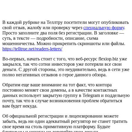
В каждой рубрике на Теллтру посетители могут опубликовать
свой отзыв, жалобу или проверку через
специальную форму
.
Просто заполните два поля без регистрации. В заголовке —
суть, в тексте — подробности, описание, схема
мошенничества. Можно прикрепить скриншоты или файлы.
https://telltrue.net/readers-letters/
Во-первых, начать стоит с того, что веб-ресурс flexiop.biz уже
закрылся, так что сотни инвесторов уже потеряли все свои
деньги. С другой стороны, это неудивительно, ведь в сети уже
полно негативных отзывов о герое данного обзора.
Обратим еще ваше внимание на тот факт, что контора
постоянно меняет свои домены, а в качестве контактных
данных использует закрытую группу в Telegram и поддельную
почту, так что в случае возникновения проблем обратиться
вам будет некуда.
Об официальной регистрации и лицензировании можете
забыть, ведь ни один адекватный регулятор не станет тратить
свое время на столь примитивную платформу. Будьте
бдительны и никогда не доверяйте свои деньги