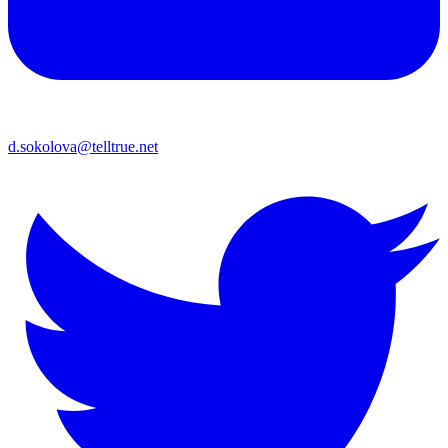
d.sokolova@telltrue.net