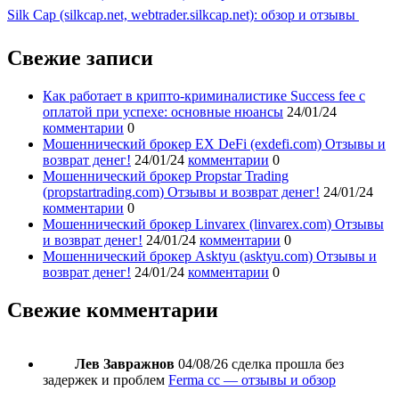
Silk Cap (silkcap.net, webtrader.silkcap.net): обзор и отзывы
Свежие записи
Как работает в крипто-криминалистике Success fee с
оплатой при успехе: основные нюансы
24/01/24
комментарии
0
Мошеннический брокер EX DeFi (exdefi.com) Отзывы и
возврат денег!
24/01/24
комментарии
0
Мошеннический брокер Propstar Trading
(propstartrading.com) Отзывы и возврат денег!
24/01/24
комментарии
0
Мошеннический брокер Linvarex (linvarex.com) Отзывы
и возврат денег!
24/01/24
комментарии
0
Мошеннический брокер Asktyu (asktyu.com) Отзывы и
возврат денег!
24/01/24
комментарии
0
Свежие комментарии
Лев Завражнов
04/08/26
сделка прошла без
задержек и проблем
Ferma cc — отзывы и обзор