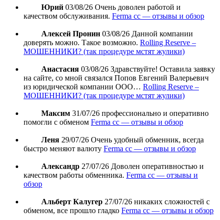
Юрий
03/08/26
Очень доволен работой и
качеством обслуживания.
Ferma cc — отзывы и обзор
Алексей Пронин
03/08/26
Данной компании
доверять можно. Такое возможно.
Rolling Reserve –
МОШЕННИКИ? (так процедуре мстят жулики)
Анастасия
03/08/26
Здравствуйте! Оставила заявку
на сайте, со мной связался Попов Евгений Валерьевич
из юридической компании ООО…
Rolling Reserve –
МОШЕННИКИ? (так процедуре мстят жулики)
Максим
31/07/26
профессионально и оперативно
помогли с обменом
Ferma cc — отзывы и обзор
Леня
29/07/26
Очень удобный обменник, всегда
быстро меняют валюту
Ferma cc — отзывы и обзор
Александр
27/07/26
Доволен оперативностью и
качеством работы обменника.
Ferma cc — отзывы и
обзор
Альберт Калугер
27/07/26
никаких сложностей с
обменом, все прошло гладко
Ferma cc — отзывы и обзор