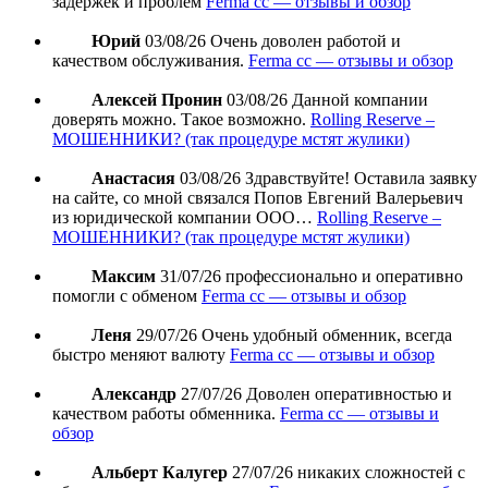
задержек и проблем
Ferma cc — отзывы и обзор
Юрий
03/08/26
Очень доволен работой и
качеством обслуживания.
Ferma cc — отзывы и обзор
Алексей Пронин
03/08/26
Данной компании
доверять можно. Такое возможно.
Rolling Reserve –
МОШЕННИКИ? (так процедуре мстят жулики)
Анастасия
03/08/26
Здравствуйте! Оставила заявку
на сайте, со мной связался Попов Евгений Валерьевич
из юридической компании ООО…
Rolling Reserve –
МОШЕННИКИ? (так процедуре мстят жулики)
Максим
31/07/26
профессионально и оперативно
помогли с обменом
Ferma cc — отзывы и обзор
Леня
29/07/26
Очень удобный обменник, всегда
быстро меняют валюту
Ferma cc — отзывы и обзор
Александр
27/07/26
Доволен оперативностью и
качеством работы обменника.
Ferma cc — отзывы и
обзор
Альберт Калугер
27/07/26
никаких сложностей с