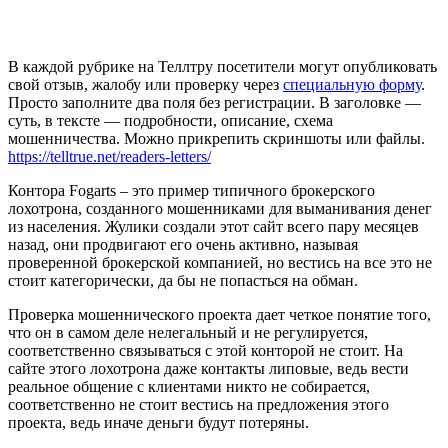
В каждой рубрике на Теллтру посетители могут опубликовать
свой отзыв, жалобу или проверку через
специальную форму
.
Просто заполните два поля без регистрации. В заголовке —
суть, в тексте — подробности, описание, схема
мошенничества. Можно прикрепить скриншоты или файлы.
https://telltrue.net/readers-letters/
Контора Fogarts – это пример типичного брокерского
лохотрона, созданного мошенниками для выманивания денег
из населения. Жулики создали этот сайт всего пару месяцев
назад, они продвигают его очень активно, называя
проверенной брокерской компанией, но вестись на все это не
стоит категорически, да бы не попасться на обман.
Проверка мошеннического проекта дает четкое понятие того,
что он в самом деле нелегальный и не регулируется,
соответственно связываться с этой конторой не стоит. На
сайте этого лохотрона даже контакты липовые, ведь вести
реальное общение с клиентами никто не собирается,
соответственно не стоит вестись на предложения этого
проекта, ведь иначе деньги будут потеряны.