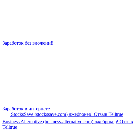
Заработок без вложений
Заработок в интернете
StocksSave (stockssave.com) лжеброкер! Отзыв Telltrue
Business Alternative (business-alternative.com) лжеброкер! Отзыв
Telltrue