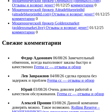
Мошеннический брокер Oprimaxco (oprimaxco.com)
Отзывы и возврат денег!
01/12/25
комментарии
0
Мошеннический брокер Aitradeblueprintltd
(aitradeblueprintltd.com) Отзывы и возврат денег!
01/12/25
комментарии
0
Мошеннический брокер Goldenxmarket
(goldenxmarket.live) Отзывы и возврат денег!
01/12/25
комментарии
0
Свежие комментарии
Федор Адамович
06/08/26
Замечательный
обменник, всегда выполняют заказы быстро и
качественно
Ferma cc — отзывы и обзор
Лев Завражнов
04/08/26
сделка прошла без
задержек и проблем
Ferma cc — отзывы и обзор
Юрий
03/08/26
Очень доволен работой и
качеством обслуживания.
Ferma cc — отзывы и обзор
Алексей Пронин
03/08/26
Данной компании
доверять можно. Такое возможно.
Rolling Reserve –
МОШЕННИКИ? (так процедуре мстят жулики)