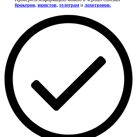
брокеров,
юристов,
телеграм
и
лохотронов.