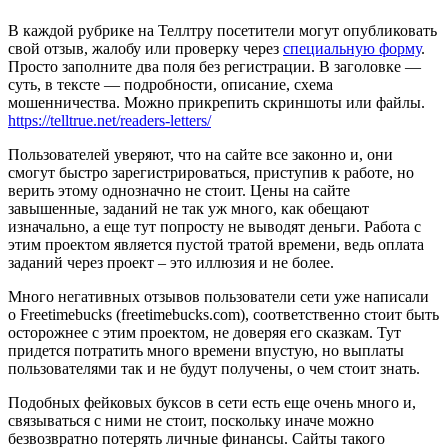
В каждой рубрике на Теллтру посетители могут опубликовать
свой отзыв, жалобу или проверку через
специальную форму
.
Просто заполните два поля без регистрации. В заголовке —
суть, в тексте — подробности, описание, схема
мошенничества. Можно прикрепить скриншоты или файлы.
https://telltrue.net/readers-letters/
Пользователей уверяют, что на сайте все законно и, они
смогут быстро зарегистрироваться, приступив к работе, но
верить этому однозначно не стоит. Цены на сайте
завышенные, заданий не так уж много, как обещают
изначально, а еще тут попросту не выводят деньги. Работа с
этим проектом является пустой тратой времени, ведь оплата
заданий через проект – это иллюзия и не более.
Много негативных отзывов пользователи сети уже написали
о Freetimebucks (freetimebucks.com), соответственно стоит быть
осторожнее с этим проектом, не доверяя его сказкам. Тут
придется потратить много времени впустую, но выплаты
пользователями так и не будут получены, о чем стоит знать.
Подобных фейковых буксов в сети есть еще очень много и,
связываться с ними не стоит, поскольку иначе можно
безвозвратно потерять личные финансы. Сайты такого