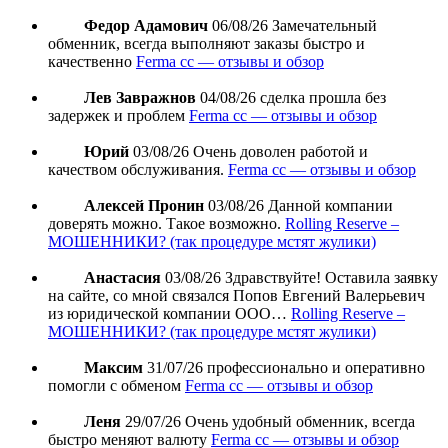
Федор Адамович
06/08/26
Замечательный
обменник, всегда выполняют заказы быстро и
качественно
Ferma cc — отзывы и обзор
Лев Завражнов
04/08/26
сделка прошла без
задержек и проблем
Ferma cc — отзывы и обзор
Юрий
03/08/26
Очень доволен работой и
качеством обслуживания.
Ferma cc — отзывы и обзор
Алексей Пронин
03/08/26
Данной компании
доверять можно. Такое возможно.
Rolling Reserve –
МОШЕННИКИ? (так процедуре мстят жулики)
Анастасия
03/08/26
Здравствуйте! Оставила заявку
на сайте, со мной связался Попов Евгений Валерьевич
из юридической компании ООО…
Rolling Reserve –
МОШЕННИКИ? (так процедуре мстят жулики)
Максим
31/07/26
профессионально и оперативно
помогли с обменом
Ferma cc — отзывы и обзор
Леня
29/07/26
Очень удобный обменник, всегда
быстро меняют валюту
Ferma cc — отзывы и обзор