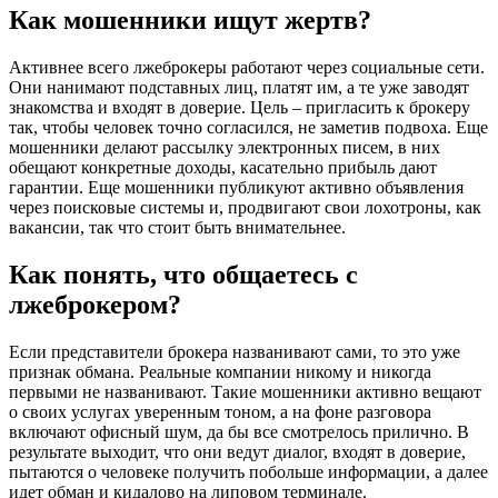
Как мошенники ищут жертв?
Активнее всего лжеброкеры работают через социальные сети.
Они нанимают подставных лиц, платят им, а те уже заводят
знакомства и входят в доверие. Цель – пригласить к брокеру
так, чтобы человек точно согласился, не заметив подвоха. Еще
мошенники делают рассылку электронных писем, в них
обещают конкретные доходы, касательно прибыль дают
гарантии. Еще мошенники публикуют активно объявления
через поисковые системы и, продвигают свои лохотроны, как
вакансии, так что стоит быть внимательнее.
Как понять, что общаетесь с
лжеброкером?
Если представители брокера названивают сами, то это уже
признак обмана. Реальные компании никому и никогда
первыми не названивают. Такие мошенники активно вещают
о своих услугах уверенным тоном, а на фоне разговора
включают офисный шум, да бы все смотрелось прилично. В
результате выходит, что они ведут диалог, входят в доверие,
пытаются о человеке получить побольше информации, а далее
идет обман и кидалово на липовом терминале.