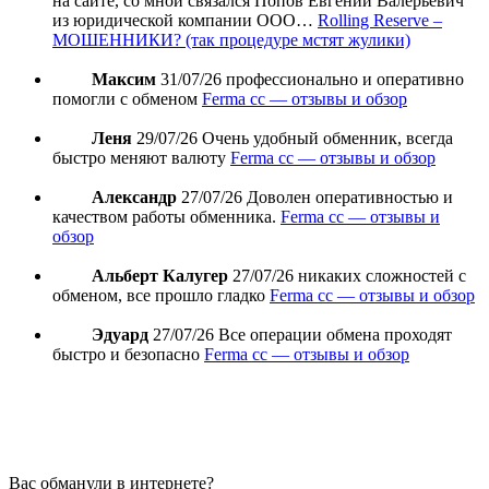
на сайте, со мной связался Попов Евгений Валерьевич
из юридической компании ООО…
Rolling Reserve –
МОШЕННИКИ? (так процедуре мстят жулики)
Максим
31/07/26
профессионально и оперативно
помогли с обменом
Ferma cc — отзывы и обзор
Леня
29/07/26
Очень удобный обменник, всегда
быстро меняют валюту
Ferma cc — отзывы и обзор
Александр
27/07/26
Доволен оперативностью и
качеством работы обменника.
Ferma cc — отзывы и
обзор
Альберт Калугер
27/07/26
никаких сложностей с
обменом, все прошло гладко
Ferma cc — отзывы и обзор
Эдуард
27/07/26
Все операции обмена проходят
быстро и безопасно
Ferma cc — отзывы и обзор
Вас обманули в интернете?