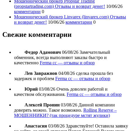
Мошеннический брокер Propstar Trading
(propstartrading.com) Отзывы и возврат денег!
10/06/26
комментарии
0
Мошеннический брокер Linvarex (linvarex.com) Отзывы
и возврат денег!
10/06/26
комментарии
0
Свежие комментарии
Федор Адамович
06/08/26
Замечательный
обменник, всегда выполняют заказы быстро и
качественно
Ferma cc — отзывы и обзор
Лев Завражнов
04/08/26
сделка прошла без
задержек и проблем
Ferma cc — отзывы и обзор
Юрий
03/08/26
Очень доволен работой и
качеством обслуживания.
Ferma cc — отзывы и обзор
Алексей Пронин
03/08/26
Данной компании
доверять можно. Такое возможно.
Rolling Reserve –
МОШЕННИКИ? (так процедуре мстят жулики)
Анастасия
03/08/26
Здравствуйте! Оставила заявку