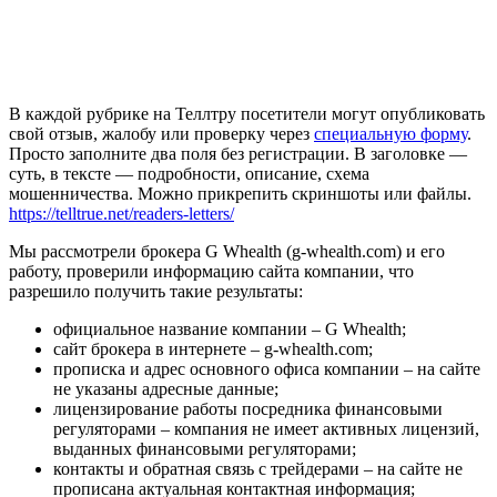
В каждой рубрике на Теллтру посетители могут опубликовать
свой отзыв, жалобу или проверку через
специальную форму
.
Просто заполните два поля без регистрации. В заголовке —
суть, в тексте — подробности, описание, схема
мошенничества. Можно прикрепить скриншоты или файлы.
https://telltrue.net/readers-letters/
Мы рассмотрели брокера G Whealth (g-whealth.com) и его
работу, проверили информацию сайта компании, что
разрешило получить такие результаты:
официальное название компании – G Whealth;
сайт брокера в интернете – g-whealth.com;
прописка и адрес основного офиса компании – на сайте
не указаны адресные данные;
лицензирование работы посредника финансовыми
регуляторами – компания не имеет активных лицензий,
выданных финансовыми регуляторами;
контакты и обратная связь с трейдерами – на сайте не
прописана актуальная контактная информация;