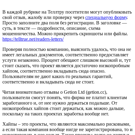
В каждой рубрике на Теллтру посетители могут опубликовать
свой отзыв, жалобу или проверку через
специальную форму
.
Просто заполните два поля без регистрации. В заголовке —
суть, в тексте — подробности, описание, схема
мошенничества. Можно прикрепить скриншоты или файлы.
https://telltrue.net/readers-letters/
Проверяя полностью компанию, выяснить удалось, что она не
имеет легальных документов, соответственно предоставляет
услуги незаконно. Процент обещают слишком высокий и, тут
стоит сказать, что проект является достаточно низкопробным
хайпом, соответственно вкладывать сюда опасно.
Пользователям не дают каких-то реальных гарантий,
соответственно и вкладывать сюда не стоит.
Читая внимательно отзывы о Getion Ltd (getion.cc),
пользователи смогут понять, что фирма не платит клиентам
заработанного и, от нее нужно держаться подальше. От
низкопробных хайпов стоит держаться, как можно дальше,
поскольку на таких проектах заработка вообще нет.
Хайпы – это проекты, что являются максимально рисковыми,
а если такая компания вообще нигде не зарегистрирована, то и
инвестировать в нее нельзя. Такие проекты долго не живут и,