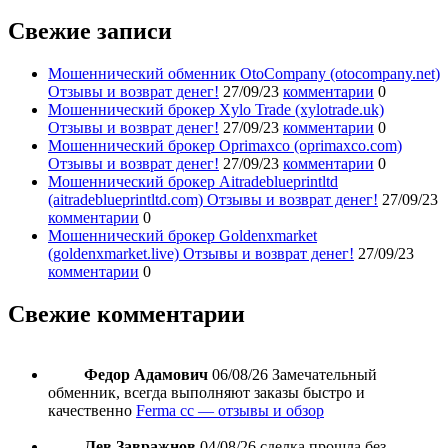
Свежие записи
Мошеннический обменник OtoCompany (otocompany.net)
Отзывы и возврат денег!
27/09/23
комментарии
0
Мошеннический брокер Xylo Trade (xylotrade.uk)
Отзывы и возврат денег!
27/09/23
комментарии
0
Мошеннический брокер Oprimaxco (oprimaxco.com)
Отзывы и возврат денег!
27/09/23
комментарии
0
Мошеннический брокер Aitradeblueprintltd
(aitradeblueprintltd.com) Отзывы и возврат денег!
27/09/23
комментарии
0
Мошеннический брокер Goldenxmarket
(goldenxmarket.live) Отзывы и возврат денег!
27/09/23
комментарии
0
Свежие комментарии
Федор Адамович
06/08/26
Замечательный
обменник, всегда выполняют заказы быстро и
качественно
Ferma cc — отзывы и обзор
Лев Завражнов
04/08/26
сделка прошла без