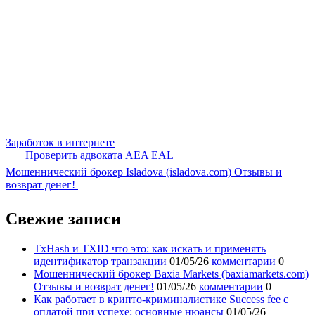
Заработок в интернете
Проверить адвоката AEA EAL
Мошеннический брокер Isladova (isladova.com) Отзывы и
возврат денег!
Свежие записи
TxHash и TXID что это: как искать и применять
идентификатор транзакции
01/05/26
комментарии
0
Мошеннический брокер Baxia Markets (baxiamarkets.com)
Отзывы и возврат денег!
01/05/26
комментарии
0
Как работает в крипто-криминалистике Success fee с
оплатой при успехе: основные нюансы
01/05/26