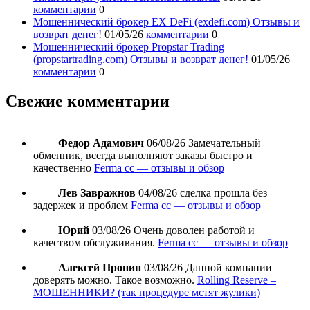
комментарии
0
Мошеннический брокер EX DeFi (exdefi.com) Отзывы и
возврат денег!
01/05/26
комментарии
0
Мошеннический брокер Propstar Trading
(propstartrading.com) Отзывы и возврат денег!
01/05/26
комментарии
0
Свежие комментарии
Федор Адамович
06/08/26
Замечательный
обменник, всегда выполняют заказы быстро и
качественно
Ferma cc — отзывы и обзор
Лев Завражнов
04/08/26
сделка прошла без
задержек и проблем
Ferma cc — отзывы и обзор
Юрий
03/08/26
Очень доволен работой и
качеством обслуживания.
Ferma cc — отзывы и обзор
Алексей Пронин
03/08/26
Данной компании
доверять можно. Такое возможно.
Rolling Reserve –
МОШЕННИКИ? (так процедуре мстят жулики)