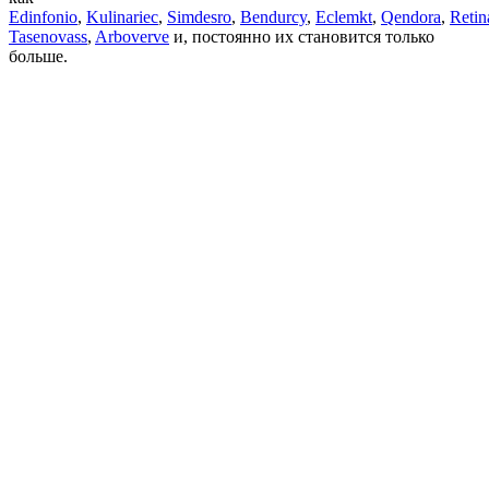
Edinfonio
,
Kulinariec
,
Simdesro
,
Bendurcy
,
Eclemkt
,
Qendora
,
Retin
Tasenovass
,
Arboverve
и, постоянно их становится только
больше.