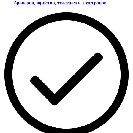
брокеров,
юристов,
телеграм
и
лохотронов.