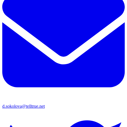
d.sokolova@telltrue.net