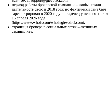
8234-6971, support@glevotaci.com;
период работы брокерской компании – якобы начали
деятельность свою в 2018 году, но фактически сайт был
зарегистрирован в 2020 году и владелец у него сменился
15 апреля 2026 года
(https://www.whois.com/whois/glevotaci.com);
страницы брокера в социальных сетях – активных
страниц нет.