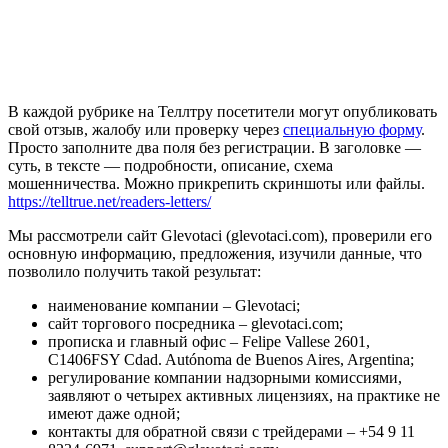
В каждой рубрике на Теллтру посетители могут опубликовать
свой отзыв, жалобу или проверку через
специальную форму
.
Просто заполните два поля без регистрации. В заголовке —
суть, в тексте — подробности, описание, схема
мошенничества. Можно прикрепить скриншоты или файлы.
https://telltrue.net/readers-letters/
Мы рассмотрели сайт Glevotaci (glevotaci.com), проверили его
основную информацию, предложения, изучили данные, что
позволило получить такой результат:
наименование компании – Glevotaci;
сайт торгового посредника – glevotaci.com;
прописка и главный офис – Felipe Vallese 2601,
C1406FSY Cdad. Autónoma de Buenos Aires, Argentina;
регулирование компании надзорными комиссиями,
заявляют о четырех активных лицензиях, на практике не
имеют даже одной;
контакты для обратной связи с трейдерами – +54 9 11