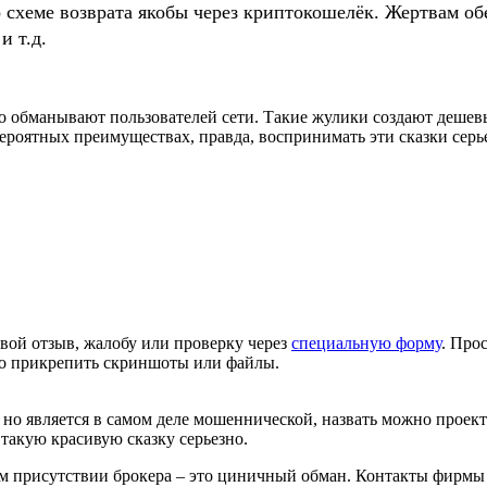
о схеме возврата якобы через криптокошелёк. Жертвам
и т.д.
ло обманывают пользователей сети. Такие жулики создают деше
ероятных преимуществах, правда, воспринимать эти сказки серь
вой отзыв, жалобу или проверку через
специальную форму
. Про
но прикрепить скриншоты или файлы.
но является в самом деле мошеннической, назвать можно проект G
такую красивую сказку серьезно.
ом присутствии брокера – это циничный обман. Контакты фирмы 