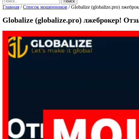
Главная
/
Список мошенников
/
Globalize (globalize.pro) лжебро
Globalize (globalize.pro) лжеброкер! Отз