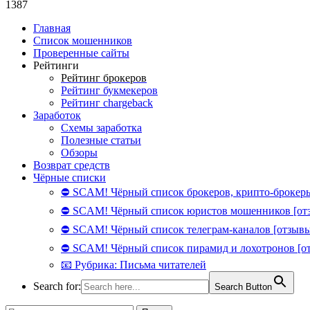
1387
Главная
Список мошенников
Проверенные сайты
Рейтинги
Рейтинг брокеров
Рейтинг букмекеров
Рейтинг chargeback
Заработок
Схемы заработка
Полезные статьи
Обзоры
Возврат средств
Чёрные списки
⛔ SCAM! Чёрный список брокеров, крипто-брокеры
⛔ SCAM! Чёрный список юристов мошенников [от
⛔ SCAM! Чёрный список телеграм-каналов [отзывы
⛔ SCAM! Чёрный список пирамид и лохотронов [о
📧 Рубрика: Письма читателей
Search for:
Search Button