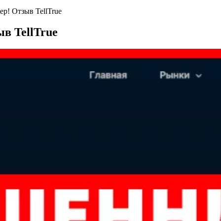
кер! Отзыв TellTrue
ыв TellTrue