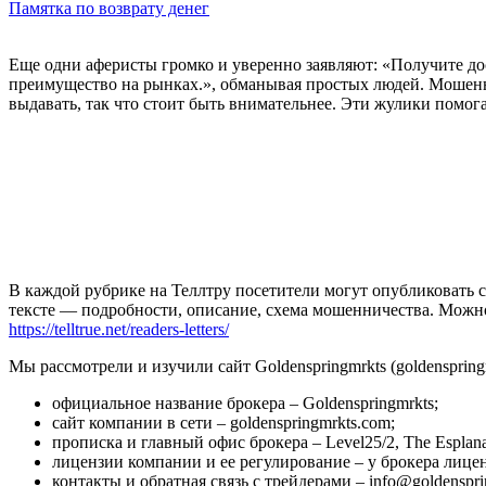
Памятка по возврату денег
Еще одни аферисты громко и уверенно заявляют: «Получите до
преимущество на рынках.», обманывая простых людей. Мошенник
выдавать, так что стоит быть внимательнее. Эти жулики помога
В каждой рубрике на Теллтру посетители могут опубликовать с
тексте — подробности, описание, схема мошенничества. Мож
https://telltrue.net/readers-letters/
Мы рассмотрели и изучили сайт Goldenspringmrkts (goldenspringm
официальное название брокера – Goldenspringmrkts;
сайт компании в сети – goldenspringmrkts.com;
прописка и главный офис брокера – Level25/2, The Esplanad
лицензии компании и ее регулирование – у брокера лицен
контакты и обратная связь с трейдерами – info@goldenspri