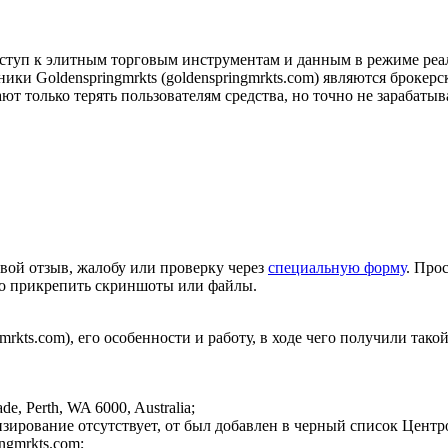
ступ к элитным торговым инструментам и данным в режиме реал
и Goldenspringmrkts (goldenspringmrkts.com) являются брокерс
ют только терять пользователям средства, но точно не зарабатыв
вой отзыв, жалобу или проверку через
специальную форму
. Про
но прикрепить скриншоты или файлы.
rkts.com), его особенности и работу, в ходе чего получили такой
e, Perth, WA 6000, Australia;
зирование отсутствует, от был добавлен в черный список Центр
ngmrkts.com;