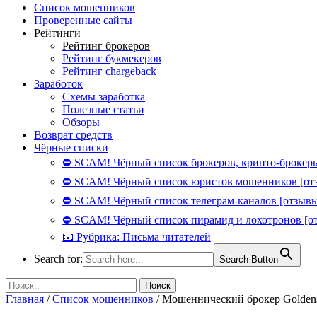
Список мошенников
Проверенные сайты
Рейтинги
Рейтинг брокеров
Рейтинг букмекеров
Рейтинг chargeback
Заработок
Схемы заработка
Полезные статьи
Обзоры
Возврат средств
Чёрные списки
⛔ SCAM! Чёрный список брокеров, крипто-брокеры
⛔ SCAM! Чёрный список юристов мошенников [от
⛔ SCAM! Чёрный список телеграм-каналов [отзывы
⛔ SCAM! Чёрный список пирамид и лохотронов [о
📧 Рубрика: Письма читателей
Search for:
Search Button
Главная
/
Список мошенников
/
Мошеннический брокер Goldensp