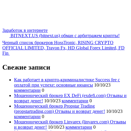
Заработок в интернете
BITNEXT.US (bitnext.us) обман с арбитражем крипты!
Черный список брокеров HossTronic, RISING CRYPTO
OFFICIAL LIMITED, Travon Fx, HD Global Forex Limited, FD
Fin
Свежие записи
Как работает в крипто-криминалистике Success fee с
оплатой при успехе: основные нюансы
10/10/23
комментарии
0
Мошеннический брокер EX DeFi (exdefi.com) Отзывы и
возврат денег!
10/10/23
комментарии
0
Мошеннический брокер Propstar Trading
(propstartrading.com) Отзывы и возврат денег!
10/10/23
комментарии
0
Мошеннический брокер Linvarex (linvarex.com) Отзывы
и возврат денег!
10/10/23
комментарии
0