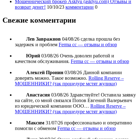
Мошеннический брокер Asktyu (asktyu.com) Отзывы и
возврат денег!
10/10/23
комментарии
0
Свежие комментарии
Лев Завражнов
04/08/26
сделка прошла без
задержек и проблем
Ferma cc — отзывы и обзор
Юрий
03/08/26
Очень доволен работой и
качеством обслуживания.
Ferma cc — отзывы и обзор
Алексей Пронин
03/08/26
Данной компании
доверять можно. Такое возможно.
Rolling Reserve –
МОШЕННИКИ? (так процедуре мстят жулики)
Анастасия
03/08/26
Здравствуйте! Оставила заявку
на сайте, со мной связался Попов Евгений Валерьевич
из юридической компании ООО…
Rolling Reserve –
МОШЕННИКИ? (так процедуре мстят жулики)
Максим
31/07/26
профессионально и оперативно
помогли с обменом
Ferma cc — отзывы и обзор