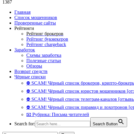
1387
Главная
Список мошенников
Проверенные сайты
Рейтинги
Рейтинг брокеров
Рейтинг букмекеров
Рейтинг chargeback
Заработок
Схемы заработка
Полезные статьи
Обзоры
Возврат средств
Чёрные списки
⛔ SCAM! Чёрный список брокеров, крипто-брокеры
⛔ SCAM! Чёрный список юристов мошенников [от
⛔ SCAM! Чёрный список телеграм-каналов [отзывы
⛔ SCAM! Чёрный список пирамид и лохотронов [о
📧 Рубрика: Письма читателей
Search for:
Search Button