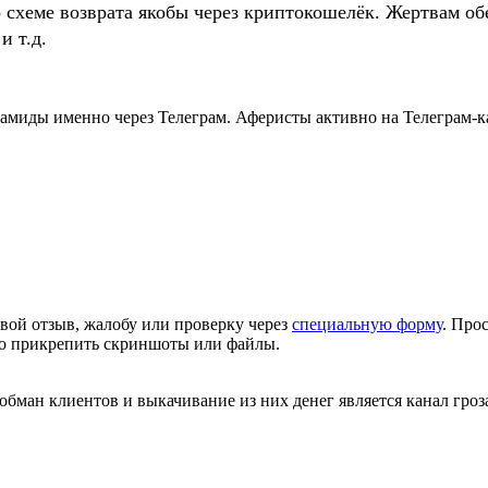
о схеме возврата якобы через криптокошелёк. Жертвам
и т.д.
амиды именно через Телеграм. Аферисты активно на Телеграм-
вой отзыв, жалобу или проверку через
специальную форму
. Про
но прикрепить скриншоты или файлы.
бман клиентов и выкачивание из них денег является канал гро