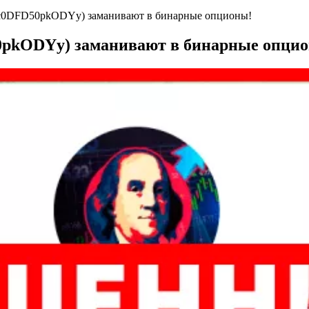
ALc0DFD50pkODYy) заманивают в бинарные опционы!
50pkODYy) заманивают в бинарные опци