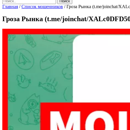
Главная
/
Список мошенников
/
Гроза Рынка (t.me/joinchat/X
Гроза Рынка (t.me/joinchat/XALc0DFD