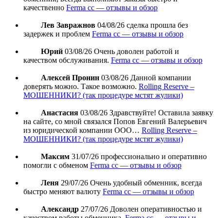
качественно
Ferma cc — отзывы и обзор
Лев Завражнов
04/08/26
сделка прошла без
задержек и проблем
Ferma cc — отзывы и обзор
Юрий
03/08/26
Очень доволен работой и
качеством обслуживания.
Ferma cc — отзывы и обзор
Алексей Пронин
03/08/26
Данной компании
доверять можно. Такое возможно.
Rolling Reserve –
МОШЕННИКИ? (так процедуре мстят жулики)
Анастасия
03/08/26
Здравствуйте! Оставила заявку
на сайте, со мной связался Попов Евгений Валерьевич
из юридической компании ООО…
Rolling Reserve –
МОШЕННИКИ? (так процедуре мстят жулики)
Максим
31/07/26
профессионально и оперативно
помогли с обменом
Ferma cc — отзывы и обзор
Леня
29/07/26
Очень удобный обменник, всегда
быстро меняют валюту
Ferma cc — отзывы и обзор
Александр
27/07/26
Доволен оперативностью и
качеством работы обменника.
Ferma cc — отзывы и