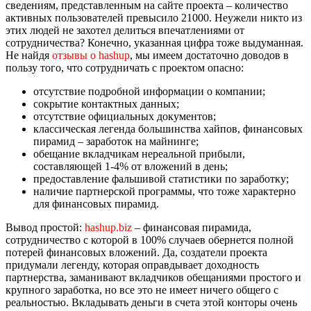
сведениям, представленным на сайте проекта – количество
активных пользователей превысило 21000. Неужели никто из
этих людей не захотел делиться впечатлениями от
сотрудничества? Конечно, указанная цифра тоже выдуманная.
Не найдя
отзывы о hashup
, мы имеем достаточно доводов в
пользу того, что сотрудничать с проектом опасно:
отсутствие подробной информации о компании;
сокрытие контактных данных;
отсутствие официальных документов;
классическая легенда большинства хайпов, финансовых
пирамид – заработок на майнинге;
обещание вкладчикам нереальной прибыли,
составляющей 1-4% от вложений в день;
предоставление фальшивой статистики по заработку;
наличие партнерской программы, что тоже характерно
для финансовых пирамид.
Вывод простой:
hashup.biz
– финансовая пирамида,
сотрудничество с которой в 100% случаев обернется полной
потерей финансовых вложений. Да, создатели проекта
придумали легенду, которая оправдывает доходность
партнерства, заманивают вкладчиков обещаниями простого и
крупного заработка, но все это не имеет ничего общего с
реальностью. Вкладывать деньги в счета этой конторы очень