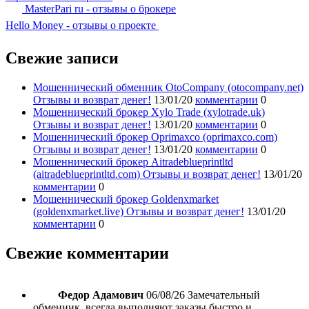
MasterPari ru - отзывы о брокере
Hello Money - отзывы о проекте
Свежие записи
Мошеннический обменник OtoCompany (otocompany.net)
Отзывы и возврат денег!
13/01/20
комментарии
0
Мошеннический брокер Xylo Trade (xylotrade.uk)
Отзывы и возврат денег!
13/01/20
комментарии
0
Мошеннический брокер Oprimaxco (oprimaxco.com)
Отзывы и возврат денег!
13/01/20
комментарии
0
Мошеннический брокер Aitradeblueprintltd
(aitradeblueprintltd.com) Отзывы и возврат денег!
13/01/20
комментарии
0
Мошеннический брокер Goldenxmarket
(goldenxmarket.live) Отзывы и возврат денег!
13/01/20
комментарии
0
Свежие комментарии
Федор Адамович
06/08/26
Замечательный
обменник, всегда выполняют заказы быстро и