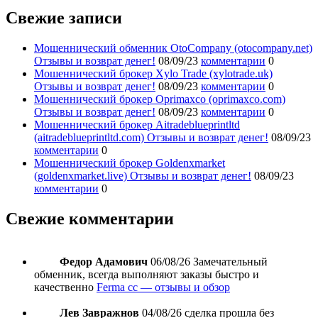
Свежие записи
Мошеннический обменник OtoCompany (otocompany.net)
Отзывы и возврат денег!
08/09/23
комментарии
0
Мошеннический брокер Xylo Trade (xylotrade.uk)
Отзывы и возврат денег!
08/09/23
комментарии
0
Мошеннический брокер Oprimaxco (oprimaxco.com)
Отзывы и возврат денег!
08/09/23
комментарии
0
Мошеннический брокер Aitradeblueprintltd
(aitradeblueprintltd.com) Отзывы и возврат денег!
08/09/23
комментарии
0
Мошеннический брокер Goldenxmarket
(goldenxmarket.live) Отзывы и возврат денег!
08/09/23
комментарии
0
Свежие комментарии
Федор Адамович
06/08/26
Замечательный
обменник, всегда выполняют заказы быстро и
качественно
Ferma cc — отзывы и обзор
Лев Завражнов
04/08/26
сделка прошла без