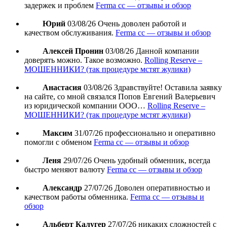
задержек и проблем
Ferma cc — отзывы и обзор
Юрий
03/08/26
Очень доволен работой и
качеством обслуживания.
Ferma cc — отзывы и обзор
Алексей Пронин
03/08/26
Данной компании
доверять можно. Такое возможно.
Rolling Reserve –
МОШЕННИКИ? (так процедуре мстят жулики)
Анастасия
03/08/26
Здравствуйте! Оставила заявку
на сайте, со мной связался Попов Евгений Валерьевич
из юридической компании ООО…
Rolling Reserve –
МОШЕННИКИ? (так процедуре мстят жулики)
Максим
31/07/26
профессионально и оперативно
помогли с обменом
Ferma cc — отзывы и обзор
Леня
29/07/26
Очень удобный обменник, всегда
быстро меняют валюту
Ferma cc — отзывы и обзор
Александр
27/07/26
Доволен оперативностью и
качеством работы обменника.
Ferma cc — отзывы и
обзор
Альберт Калугер
27/07/26
никаких сложностей с