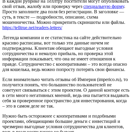
В каждой рубрике на Теллтру посетители могут опубликовать
свой отзыв, жалобу или проверку через
специальную форму
.
Просто заполните два поля без регистрации. В заголовке —
суть, в тексте — подробности, описание, схема
мошенничества. Можно прикрепить скриншоты или файлы.
https://telltrue.net/readers-letters/
Легенда компании и ее статистика на сайте действительно
красиво расписаны, вот только эти данные ничем не
подтверждены. Клиентам обещают выгодные условия
сотрудничества и немалую прибыль, но проверка этой
информации показывает, что она не имеет отношения к
правде. Сотрудничество с кооперативами – это всегда опасно
для кошелька, ведь можно попросту потерять свои финансы.
Если внимательно читать отзывы об Империя (imperico.ru), то
получится понять, что большинство пользователей не
советуют связываться с этим проектом. О данной конторе есть
в сети много негативных мнений, ведь она пытается выдавать
себя за проверенное пространство для инвестирования, когда
– это в самом деле не так.
Нужно быть осторожнее с кооперативами и подобными
проектами, обещающими большие деньги с инвестиций и
чрезмерно выгодные условия сотрудничества для клиентов,
ведь в реальности такого не бывает.