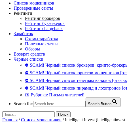
Список мошенников
Проверенные сайты
Рейтинги
Рейтинг брокеров
Рейтинг букмекеров
Рейтинг chargeback
Заработок
Схемы заработка
Полезные статьи
Обзоры
Возврат средств
Чёрные списки
⛔ SCAM! Чёрный список брокеров, крипто-брокеры
⛔ SCAM! Чёрный список юристов мошенников [от
⛔ SCAM! Чёрный список телеграм-каналов [отзывы
⛔ SCAM! Чёрный список пирамид и лохотронов [о
📧 Рубрика: Письма читателей
Search for:
Search Button
Главная
/
Список мошенников
/
Intelligent Invest (intelligentinv