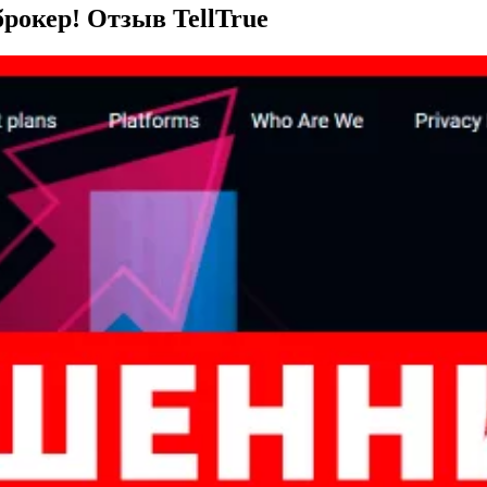
лжеброкер! Отзыв TellTrue