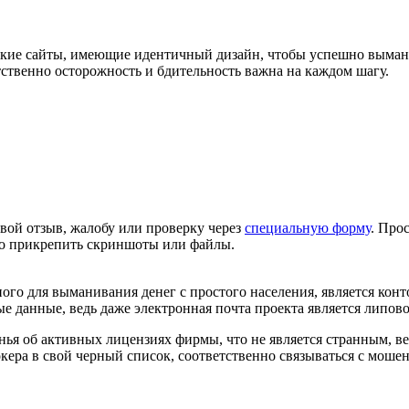
кие сайты, имеющие идентичный дизайн, чтобы успешно вымани
тственно осторожность и бдительность важна на каждом шагу.
вой отзыв, жалобу или проверку через
специальную форму
. Про
но прикрепить скриншоты или файлы.
го для выманивания денег с простого населения, является конто
е данные, ведь даже электронная почта проекта является липово
нья об активных лицензиях фирмы, что не является странным, 
кера в свой черный список, соответственно связываться с мошен