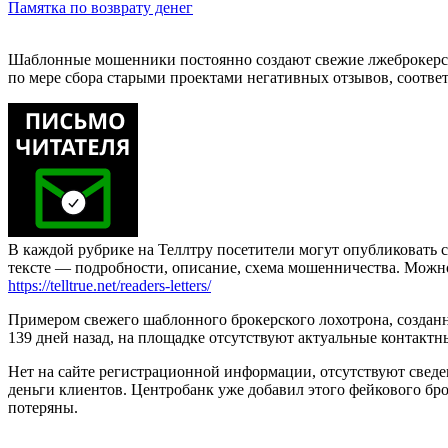
Памятка по возврату денег
Шаблонные мошенники постоянно создают свежие лжеброкерс
по мере сбора старыми проектами негативных отзывов, соотве
В каждой рубрике на Теллтру посетители могут опубликовать с
тексте — подробности, описание, схема мошенничества. Мож
https://telltrue.net/readers-letters/
Примером свежего шаблонного брокерского лохотрона, созданно
139 дней назад, на площадке отсутствуют актуальные контактны
Нет на сайте регистрационной информации, отсутствуют сведе
деньги клиентов. Центробанк уже добавил этого фейкового бро
потеряны.