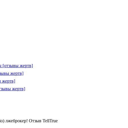
 [отзывы жертв]
зывы жертв]
 жертв]
тзывы жертв]
est.io) лжеброкер! Отзыв TellTrue