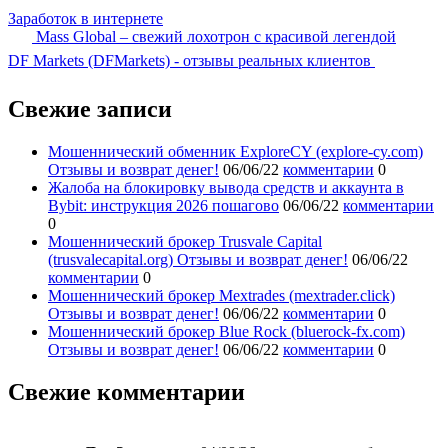
Заработок в интернете
Mass Global – свежий лохотрон с красивой легендой
DF Markets (DFMarkets) - отзывы реальных клиентов
Свежие записи
Мошеннический обменник ExploreCY (explore-cy.com)
Отзывы и возврат денег!
06/06/22
комментарии
0
Жалоба на блокировку вывода средств и аккаунта в
Bybit: инструкция 2026 пошагово
06/06/22
комментарии
0
Мошеннический брокер Trusvale Capital
(trusvalecapital.org) Отзывы и возврат денег!
06/06/22
комментарии
0
Мошеннический брокер Mextrades (mextrader.click)
Отзывы и возврат денег!
06/06/22
комментарии
0
Мошеннический брокер Blue Rock (bluerock-fx.com)
Отзывы и возврат денег!
06/06/22
комментарии
0
Свежие комментарии