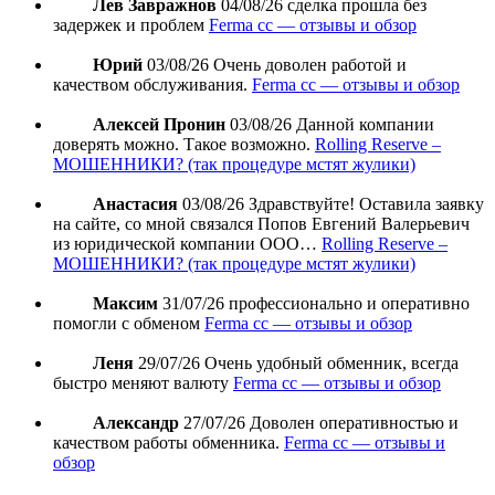
Лев Завражнов
04/08/26
сделка прошла без
задержек и проблем
Ferma cc — отзывы и обзор
Юрий
03/08/26
Очень доволен работой и
качеством обслуживания.
Ferma cc — отзывы и обзор
Алексей Пронин
03/08/26
Данной компании
доверять можно. Такое возможно.
Rolling Reserve –
МОШЕННИКИ? (так процедуре мстят жулики)
Анастасия
03/08/26
Здравствуйте! Оставила заявку
на сайте, со мной связался Попов Евгений Валерьевич
из юридической компании ООО…
Rolling Reserve –
МОШЕННИКИ? (так процедуре мстят жулики)
Максим
31/07/26
профессионально и оперативно
помогли с обменом
Ferma cc — отзывы и обзор
Леня
29/07/26
Очень удобный обменник, всегда
быстро меняют валюту
Ferma cc — отзывы и обзор
Александр
27/07/26
Доволен оперативностью и
качеством работы обменника.
Ferma cc — отзывы и
обзор