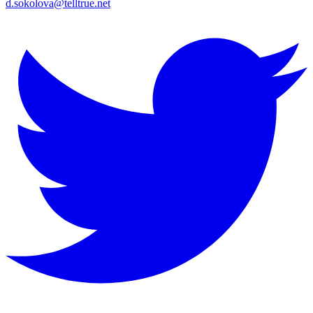
d.sokolova@telltrue.net