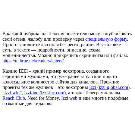
В каждой рубрике на Теллтру посетители могут опубликовать
свой отзыв, жалобу или проверку через
специальную форму
.
Просто заполните два поля без регистрации. В заголовке —
суть, в тексте — подробности, описание, схема
мошенничества. Можно прикрепить скриншоты или файлы.
https://telltrue.net/readers-letters/
Казино IZZI – яркий пример лохотрона, созданного
серийными жуликами, что уже ранее запустили просто
колоссальное количество сайтов для кидалова. Прежние
проекты тех же жуликов – это лохотроны
Izzi (izzi-global.com)
,
“izzi.win”
,
Izzi-inc (izzi-inc.com)
, а также Телеграм-каналы
Reach Club
, Need for Money,
Izzi web
и еще многие подобные,
созданные для кидалова.