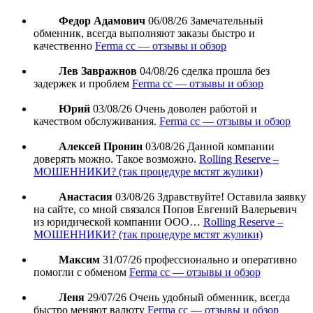
Федор Адамович
06/08/26
Замечательный
обменник, всегда выполняют заказы быстро и
качественно
Ferma cc — отзывы и обзор
Лев Завражнов
04/08/26
сделка прошла без
задержек и проблем
Ferma cc — отзывы и обзор
Юрий
03/08/26
Очень доволен работой и
качеством обслуживания.
Ferma cc — отзывы и обзор
Алексей Пронин
03/08/26
Данной компании
доверять можно. Такое возможно.
Rolling Reserve –
МОШЕННИКИ? (так процедуре мстят жулики)
Анастасия
03/08/26
Здравствуйте! Оставила заявку
на сайте, со мной связался Попов Евгений Валерьевич
из юридической компании ООО…
Rolling Reserve –
МОШЕННИКИ? (так процедуре мстят жулики)
Максим
31/07/26
профессионально и оперативно
помогли с обменом
Ferma cc — отзывы и обзор
Леня
29/07/26
Очень удобный обменник, всегда
быстро меняют валюту
Ferma cc — отзывы и обзор