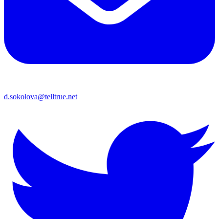
d.sokolova@telltrue.net