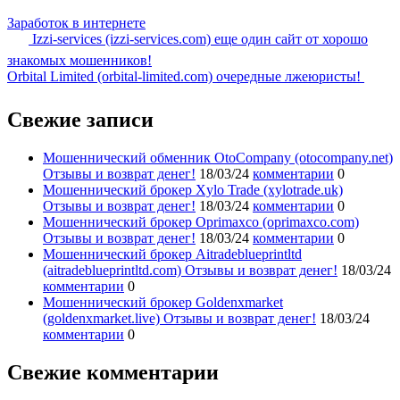
Заработок в интернете
Izzi-services (izzi-services.com) еще один сайт от хорошо
знакомых мошенников!
Orbital Limited (orbital-limited.com) очередные лжеюристы!
Свежие записи
Мошеннический обменник OtoCompany (otocompany.net)
Отзывы и возврат денег!
18/03/24
комментарии
0
Мошеннический брокер Xylo Trade (xylotrade.uk)
Отзывы и возврат денег!
18/03/24
комментарии
0
Мошеннический брокер Oprimaxco (oprimaxco.com)
Отзывы и возврат денег!
18/03/24
комментарии
0
Мошеннический брокер Aitradeblueprintltd
(aitradeblueprintltd.com) Отзывы и возврат денег!
18/03/24
комментарии
0
Мошеннический брокер Goldenxmarket
(goldenxmarket.live) Отзывы и возврат денег!
18/03/24
комментарии
0
Свежие комментарии