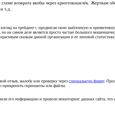
о схеме возврата якобы через криптокошелёк. Жертвам
и т.д.
взгляд на трейдинг», продвигая свою шаблонную и примитивну
 но на самом деле является просто частью большого мошенничес
красивым сказкам данной организации и ее липовой статистике,
вой отзыв, жалобу или проверку через
специальную форму
. Про
но прикрепить скриншоты или файлы.
ерили его информацию и провели мониторинг данных сайта, что 