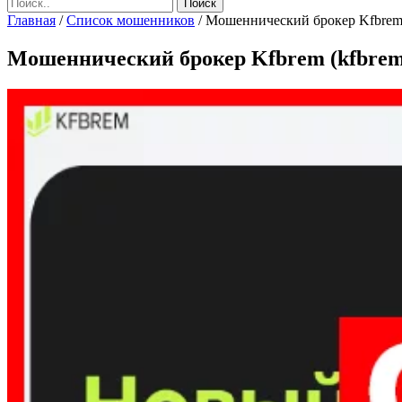
Главная
/
Список мошенников
/
Мошеннический брокер Kfbrem (
Мошеннический брокер Kfbrem (kfbrem.