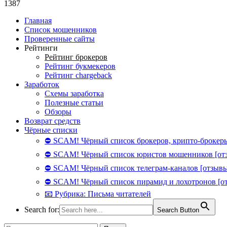
1387
Главная
Список мошенников
Проверенные сайты
Рейтинги
Рейтинг брокеров
Рейтинг букмекеров
Рейтинг chargeback
Заработок
Схемы заработка
Полезные статьи
Обзоры
Возврат средств
Чёрные списки
⛔ SCAM! Чёрный список брокеров, крипто-брокеры
⛔ SCAM! Чёрный список юристов мошенников [от
⛔ SCAM! Чёрный список телеграм-каналов [отзывы
⛔ SCAM! Чёрный список пирамид и лохотронов [о
📧 Рубрика: Письма читателей
Search for:
Search Button