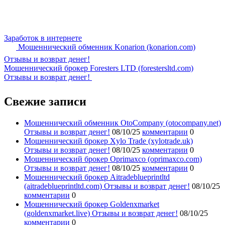
Заработок в интернете
Мошеннический обменник Konarion (konarion.com)
Отзывы и возврат денег!
Мошеннический брокер Foresters LTD (forestersltd.com)
Отзывы и возврат денег!
Свежие записи
Мошеннический обменник OtoCompany (otocompany.net)
Отзывы и возврат денег!
08/10/25
комментарии
0
Мошеннический брокер Xylo Trade (xylotrade.uk)
Отзывы и возврат денег!
08/10/25
комментарии
0
Мошеннический брокер Oprimaxco (oprimaxco.com)
Отзывы и возврат денег!
08/10/25
комментарии
0
Мошеннический брокер Aitradeblueprintltd
(aitradeblueprintltd.com) Отзывы и возврат денег!
08/10/25
комментарии
0
Мошеннический брокер Goldenxmarket
(goldenxmarket.live) Отзывы и возврат денег!
08/10/25
комментарии
0