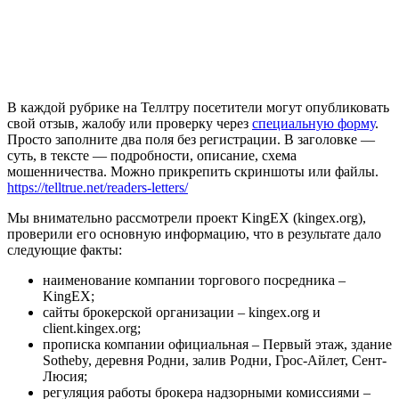
В каждой рубрике на Теллтру посетители могут опубликовать
свой отзыв, жалобу или проверку через
специальную форму
.
Просто заполните два поля без регистрации. В заголовке —
суть, в тексте — подробности, описание, схема
мошенничества. Можно прикрепить скриншоты или файлы.
https://telltrue.net/readers-letters/
Мы внимательно рассмотрели проект KingEX (kingex.org),
проверили его основную информацию, что в результате дало
следующие факты:
наименование компании торгового посредника –
KingEX;
сайты брокерской организации – kingex.org и
client.kingex.org;
прописка компании официальная – Первый этаж, здание
Sotheby, деревня Родни, залив Родни, Грос-Айлет, Сент-
Люсия;
регуляция работы брокера надзорными комиссиями –