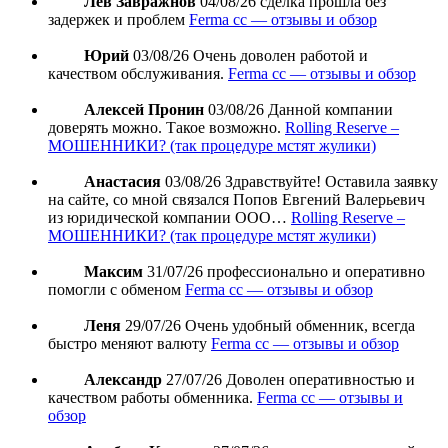
Лев Завражнов
04/08/26
сделка прошла без
задержек и проблем
Ferma cc — отзывы и обзор
Юрий
03/08/26
Очень доволен работой и
качеством обслуживания.
Ferma cc — отзывы и обзор
Алексей Пронин
03/08/26
Данной компании
доверять можно. Такое возможно.
Rolling Reserve –
МОШЕННИКИ? (так процедуре мстят жулики)
Анастасия
03/08/26
Здравствуйте! Оставила заявку
на сайте, со мной связался Попов Евгений Валерьевич
из юридической компании ООО…
Rolling Reserve –
МОШЕННИКИ? (так процедуре мстят жулики)
Максим
31/07/26
профессионально и оперативно
помогли с обменом
Ferma cc — отзывы и обзор
Леня
29/07/26
Очень удобный обменник, всегда
быстро меняют валюту
Ferma cc — отзывы и обзор
Александр
27/07/26
Доволен оперативностью и
качеством работы обменника.
Ferma cc — отзывы и
обзор