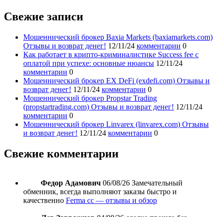
Свежие записи
Мошеннический брокер Baxia Markets (baxiamarkets.com)
Отзывы и возврат денег!
12/11/24
комментарии
0
Как работает в крипто-криминалистике Success fee с
оплатой при успехе: основные нюансы
12/11/24
комментарии
0
Мошеннический брокер EX DeFi (exdefi.com) Отзывы и
возврат денег!
12/11/24
комментарии
0
Мошеннический брокер Propstar Trading
(propstartrading.com) Отзывы и возврат денег!
12/11/24
комментарии
0
Мошеннический брокер Linvarex (linvarex.com) Отзывы
и возврат денег!
12/11/24
комментарии
0
Свежие комментарии
Федор Адамович
06/08/26
Замечательный
обменник, всегда выполняют заказы быстро и
качественно
Ferma cc — отзывы и обзор