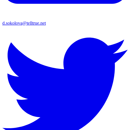
d.sokolova@telltrue.net