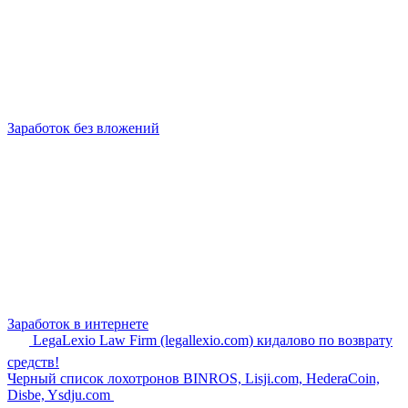
Заработок без вложений
Заработок в интернете
LegaLexio Law Firm (legallexio.com) кидалово по возврату
средств!
Черный список лохотронов BINROS, Lisji.com, HederaCoin,
Disbe, Ysdju.com