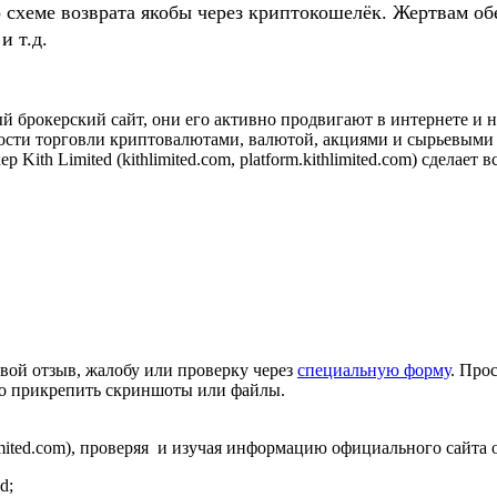
о схеме возврата якобы через криптокошелёк. Жертвам
и т.д.
брокерский сайт, они его активно продвигают в интернете и 
сти торговли криптовалютами, валютой, акциями и сырьевыми т
ith Limited (kithlimited.com, platform.kithlimited.com) сделае
вой отзыв, жалобу или проверку через
специальную форму
. Про
но прикрепить скриншоты или файлы.
kithlimited.com), проверяя и изучая информацию официального сай
d;