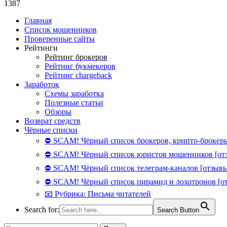
1387
Главная
Список мошенников
Проверенные сайты
Рейтинги
Рейтинг брокеров
Рейтинг букмекеров
Рейтинг chargeback
Заработок
Схемы заработка
Полезные статьи
Обзоры
Возврат средств
Чёрные списки
⛔ SCAM! Чёрный список брокеров, крипто-брокеры
⛔ SCAM! Чёрный список юристов мошенников [от
⛔ SCAM! Чёрный список телеграм-каналов [отзывы
⛔ SCAM! Чёрный список пирамид и лохотронов [о
📧 Рубрика: Письма читателей
Search for:
Search Button