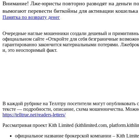
Внимание! Лже-юристы повторно разводят на деньги п
вымогают перевести биткойны для активации кошелька 
Памятка по возврату денег
Очередные наглые мошенники создали дешевый и примитивный 
официальном сайте «Откройте для себя безграничные возможно
гарантированно закончится материальными потерями. Лжеброкер K
и, это неоспоримый факт.
В каждой рубрике на Теллтру посетители могут опубликовать с
тексте — подробности, описание, схема мошенничества. Мож
https://telltrue.net/readers-letters/
Рассматривая проект Kith Limited (kithlimited.com, platform.
официальное название брокерской компании – Kith Limite