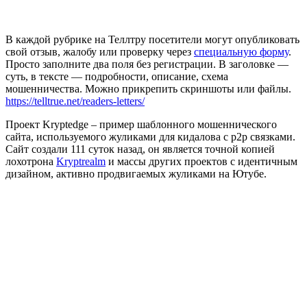
В каждой рубрике на Теллтру посетители могут опубликовать
свой отзыв, жалобу или проверку через
специальную форму
.
Просто заполните два поля без регистрации. В заголовке —
суть, в тексте — подробности, описание, схема
мошенничества. Можно прикрепить скриншоты или файлы.
https://telltrue.net/readers-letters/
Проект Kryptedge – пример шаблонного мошеннического
сайта, используемого жуликами для кидалова с р2р связками.
Сайт создали 111 суток назад, он является точной копией
лохотрона
Kryptrealm
и массы других проектов с идентичным
дизайном, активно продвигаемых жуликами на Ютубе.