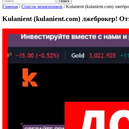
Главная
/
Список мошенников
/
Kulanient (kulanient.com) лжебро
Kulanient (kulanient.com) лжеброкер! От