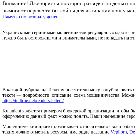
Внимание! Лже-юристы повторно разводят на деньги п
вымогают перевести биткойны для активации кошелька 
Памятка по возврату денег
Украинскими серийными мошенниками регулярно создаются нов
нужно быть осторожными и внимательными, не попадать на эти
В каждой рубрике на Теллтру посетители могут опубликовать с
тексте — подробности, описание, схема мошенничества. Мож
https://telltrue.net/readers-letters/
Kulanient является примером брокерской организации, чтобы 
оформлению данный факт можно понять. Наши нынешние герои п
Мошеннический проект обманывает относительно своей работы 
таких можно отметить ресурсы, имеющие название
Vepilorn
,
De