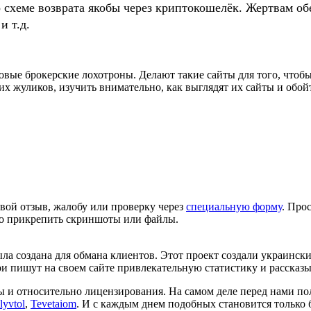
о схеме возврата якобы через криптокошелёк. Жертвам
и т.д.
ые брокерские лохотроны. Делают такие сайты для того, чтобы
х жуликов, изучить внимательно, как выглядят их сайты и обой
вой отзыв, жалобу или проверку через
специальную форму
. Про
но прикрепить скриншоты или файлы.
была создана для обмана клиентов. Этот проект создали украинс
ишут на своем сайте привлекательную статистику и рассказыва
и относительно лицензирования. На самом деле перед нами пол
lyvtol
,
Tevetaiom
. И с каждым днем подобных становится только 