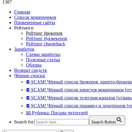
1387
Главная
Список мошенников
Проверенные сайты
Рейтинги
Рейтинг брокеров
Рейтинг букмекеров
Рейтинг chargeback
Заработок
Схемы заработка
Полезные статьи
Обзоры
Возврат средств
Чёрные списки
⛔ SCAM! Чёрный список брокеров, крипто-брокеры
⛔ SCAM! Чёрный список юристов мошенников [от
⛔ SCAM! Чёрный список телеграм-каналов [отзывы
⛔ SCAM! Чёрный список пирамид и лохотронов [о
📧 Рубрика: Письма читателей
Search for:
Search Button