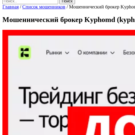
Главная
/
Список мошенников
/
Мошеннический брокер Kyphomd
Мошеннический брокер Kyphomd (kypho