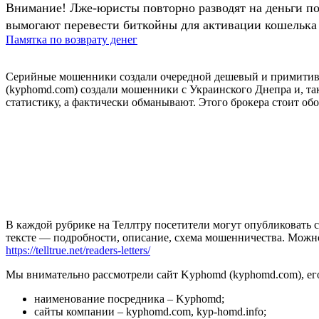
Внимание! Лже-юристы повторно разводят на деньги п
вымогают перевести биткойны для активации кошелька 
Памятка по возврату денег
Серийные мошенники создали очередной дешевый и примитивны
(kyphomd.com) создали мошенники с Украинского Днепра и, так
статистику, а фактически обманывают. Этого брокера стоит об
В каждой рубрике на Теллтру посетители могут опубликовать с
тексте — подробности, описание, схема мошенничества. Мож
https://telltrue.net/readers-letters/
Мы внимательно рассмотрели сайт Kyphomd (kyphomd.com), его
наименование посредника – Kyphomd;
сайты компании – kyphomd.com, kyp-homd.info;