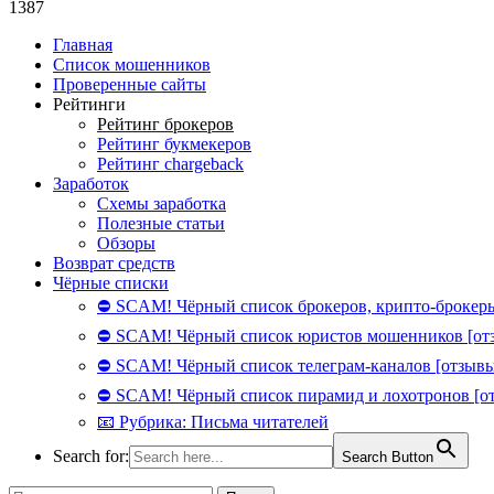
1387
Главная
Список мошенников
Проверенные сайты
Рейтинги
Рейтинг брокеров
Рейтинг букмекеров
Рейтинг chargeback
Заработок
Схемы заработка
Полезные статьи
Обзоры
Возврат средств
Чёрные списки
⛔ SCAM! Чёрный список брокеров, крипто-брокеры
⛔ SCAM! Чёрный список юристов мошенников [от
⛔ SCAM! Чёрный список телеграм-каналов [отзывы
⛔ SCAM! Чёрный список пирамид и лохотронов [о
📧 Рубрика: Письма читателей
Search for:
Search Button