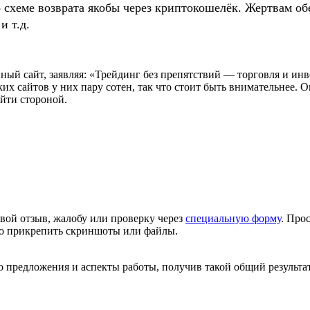
о схеме возврата якобы через криптокошелёк. Жертвам
и т.д.
й сайт, заявляя: «Трейдинг без препятствий — торговля и ин
их сайтов у них пару сотен, так что стоит быть внимательнее.
ойти стороной.
вой отзыв, жалобу или проверку через
специальную форму
. Про
но прикрепить скриншоты или файлы.
 предложения и аспекты работы, получив такой общий результат