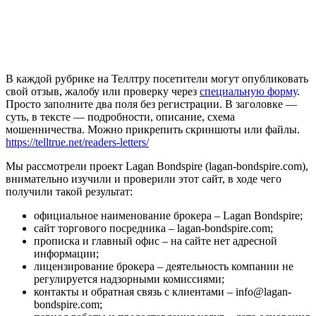
В каждой рубрике на Теллтру посетители могут опубликовать
свой отзыв, жалобу или проверку через
специальную форму
.
Просто заполните два поля без регистрации. В заголовке —
суть, в тексте — подробности, описание, схема
мошенничества. Можно прикрепить скриншоты или файлы.
https://telltrue.net/readers-letters/
Мы рассмотрели проект Lagan Bondspire (lagan-bondspire.com),
внимательно изучили и проверили этот сайт, в ходе чего
получили такой результат:
официальное наименование брокера – Lagan Bondspire;
сайт торгового посредника – lagan-bondspire.com;
прописка и главный офис – на сайте нет адресной
информации;
лицензирование брокера – деятельность компании не
регулируется надзорными комиссиями;
контакты и обратная связь с клиентами – info@lagan-
bondspire.com;