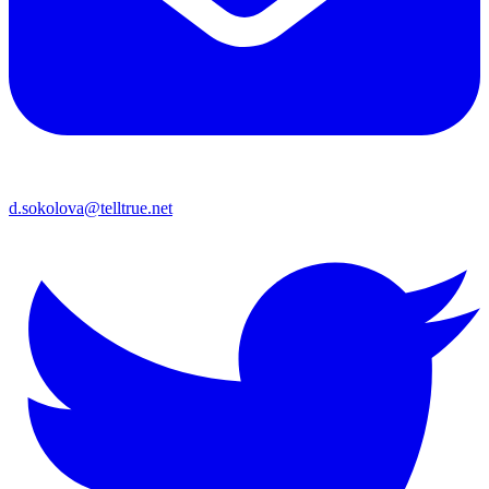
d.sokolova@telltrue.net