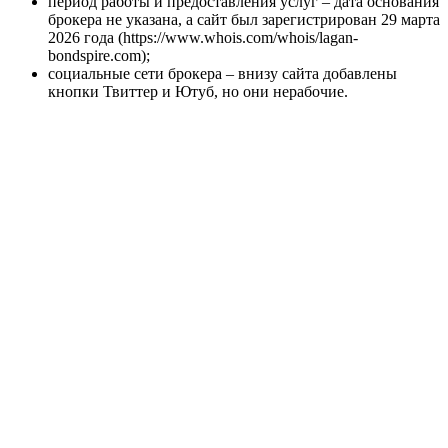
период работы и предоставления услуг – дата основания
брокера не указана, а сайт был зарегистрирован 29 марта
2026 года (https://www.whois.com/whois/lagan-
bondspire.com);
социальные сети брокера – внизу сайта добавлены
кнопки Твиттер и Ютуб, но они нерабочие.