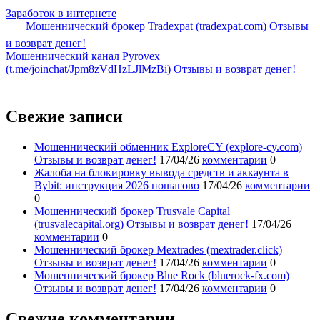
Заработок в интернете
Мошеннический брокер Tradexpat (tradexpat.com) Отзывы
и возврат денег!
Мошеннический канал Pyrovex
(t.me/joinchat/Jpm8zVdHzLJlMzBi) Отзывы и возврат денег!
Свежие записи
Мошеннический обменник ExploreCY (explore-cy.com)
Отзывы и возврат денег!
17/04/26
комментарии
0
Жалоба на блокировку вывода средств и аккаунта в
Bybit: инструкция 2026 пошагово
17/04/26
комментарии
0
Мошеннический брокер Trusvale Capital
(trusvalecapital.org) Отзывы и возврат денег!
17/04/26
комментарии
0
Мошеннический брокер Mextrades (mextrader.click)
Отзывы и возврат денег!
17/04/26
комментарии
0
Мошеннический брокер Blue Rock (bluerock-fx.com)
Отзывы и возврат денег!
17/04/26
комментарии
0
Свежие комментарии