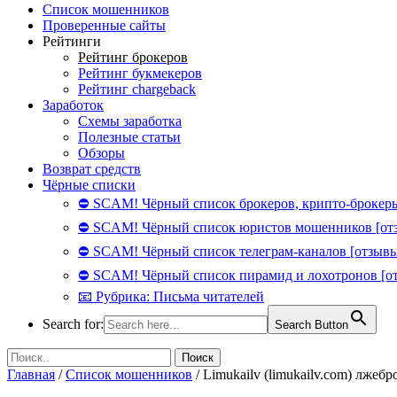
Список мошенников
Проверенные сайты
Рейтинги
Рейтинг брокеров
Рейтинг букмекеров
Рейтинг chargeback
Заработок
Схемы заработка
Полезные статьи
Обзоры
Возврат средств
Чёрные списки
⛔ SCAM! Чёрный список брокеров, крипто-брокеры
⛔ SCAM! Чёрный список юристов мошенников [от
⛔ SCAM! Чёрный список телеграм-каналов [отзывы
⛔ SCAM! Чёрный список пирамид и лохотронов [о
📧 Рубрика: Письма читателей
Search for:
Search Button
Главная
/
Список мошенников
/
Limukailv (limukailv.com) лжебр