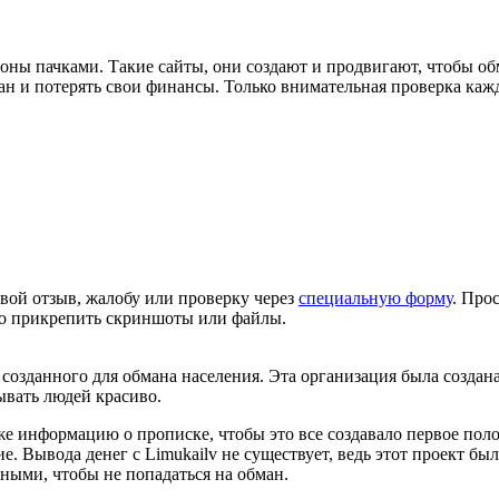
ны пачками. Такие сайты, они создают и продвигают, чтобы о
н и потерять свои финансы. Только внимательная проверка кажд
вой отзыв, жалобу или проверку через
специальную форму
. Про
но прикрепить скриншоты или файлы.
созданного для обмана населения. Эта организация была создана 
ывать людей красиво.
же информацию о прописке, чтобы это все создавало первое по
е. Вывода денег с Limukailv не существует, ведь этот проект б
ными, чтобы не попадаться на обман.