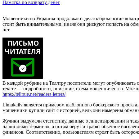
Памятка по возврату денег
Мошенники из Украины продолжают делать брокерские лохотро
стоит быть внимательными, иначе они рискуют попасть на обма
нет.
В каждой рубрике на Теллтру посетители могут опубликовать с
тексте — подробности, описание, схема мошенничества. Мож
https://telltrue.net/readers-letters/
Limukailv является примером шаблонного брокерского проекта, 
мошенники купили сайт с историей, ведь они намерены обман
Жулики выдумали статистику, данные о лицензировании и так
на липовый терминал, а потом берут и грабят обычное населени
финансов. Соответственно, пользователям строят быть осторож