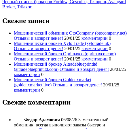
Черный список брокеров Forhbw, Gesculba, Teanqum, Avangard
Broker, Trilaxor
Свежие записи
Мошеннический обменник OtoCompany (otocompany.net)
Отзывы и возврат денег!
20/01/25
комментарии
0
Мошеннический брокер Xylo Trade (xylotrade.uk)
Отзывы и возврат денег!
20/01/25
комментарии
0
Мошеннический брокер Oprimaxco (oprimaxco.com)
Отзывы и возврат денег!
20/01/25
комментарии
0
Мошеннический брокер Aitradeblueprintltd
(aitradeblueprintltd.com) Отзывы и возврат денег!
20/01/25
комментарии
0
Мошеннический брокер Goldenxmarket
(goldenxmarket.live) Отзывы и возврат денег!
20/01/25
комментарии
0
Свежие комментарии
Федор Адамович
06/08/26
Замечательный
обменник, всегда выполняют заказы быстро и