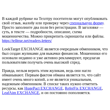
В каждой рубрике на Теллтру посетители могут опубликовать
свой отзыв, жалобу или проверку через
специальную форму
.
Просто заполните два поля без регистрации. В заголовке —
суть, в тексте — подробности, описание, схема
мошенничества. Можно прикрепить скриншоты или файлы.
https://telltrue.net/readers-letters/
LookTarget EXCHANGE является очередным обменником, что
был создан жуликами для выкачки финансов. Мошенники его
основали недавно и уже активно рекламируют, предлагая
пользователям получать очень высокий спред.
Правда, нельзя верить этим жуликам, ведь они нагло
обманывают. Первым фактом обмана является то, что сайт
имеет очень много копий, а не является уникальным,
надежным обменником. В списке таких нужно отметить
ресурсы, как
HugePact EXCHANGE
,
ReferFix EXCHANGE
,
LeafAim EXCHANGE
, и он постоянно пополняется.