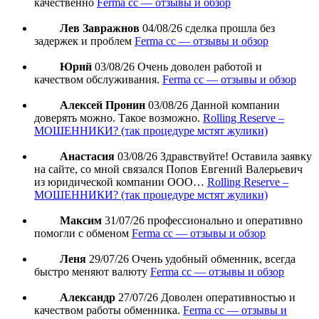
качественно
Ferma cc — отзывы и обзор
Лев Завражнов
04/08/26
сделка прошла без
задержек и проблем
Ferma cc — отзывы и обзор
Юрий
03/08/26
Очень доволен работой и
качеством обслуживания.
Ferma cc — отзывы и обзор
Алексей Пронин
03/08/26
Данной компании
доверять можно. Такое возможно.
Rolling Reserve –
МОШЕННИКИ? (так процедуре мстят жулики)
Анастасия
03/08/26
Здравствуйте! Оставила заявку
на сайте, со мной связался Попов Евгений Валерьевич
из юридической компании ООО…
Rolling Reserve –
МОШЕННИКИ? (так процедуре мстят жулики)
Максим
31/07/26
профессионально и оперативно
помогли с обменом
Ferma cc — отзывы и обзор
Леня
29/07/26
Очень удобный обменник, всегда
быстро меняют валюту
Ferma cc — отзывы и обзор
Александр
27/07/26
Доволен оперативностью и
качеством работы обменника.
Ferma cc — отзывы и