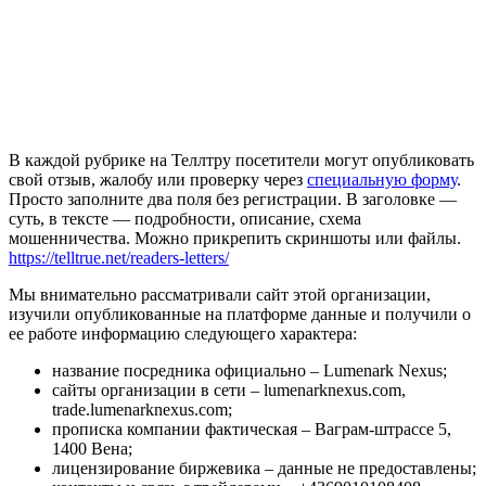
В каждой рубрике на Теллтру посетители могут опубликовать
свой отзыв, жалобу или проверку через
специальную форму
.
Просто заполните два поля без регистрации. В заголовке —
суть, в тексте — подробности, описание, схема
мошенничества. Можно прикрепить скриншоты или файлы.
https://telltrue.net/readers-letters/
Мы внимательно рассматривали сайт этой организации,
изучили опубликованные на платформе данные и получили о
ее работе информацию следующего характера:
название посредника официально – Lumenark Nexus;
сайты организации в сети – lumenarknexus.com,
trade.lumenarknexus.com;
прописка компании фактическая – Ваграм-штрассе 5,
1400 Вена;
лицензирование биржевика – данные не предоставлены;