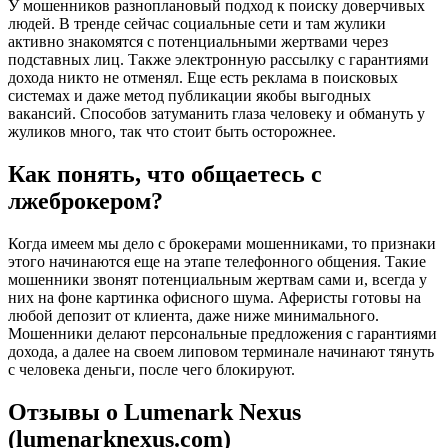
У мошенников разноплановый подход к поиску доверчивых
людей. В тренде сейчас социальные сети и там жулики
активно знакомятся с потенциальными жертвами через
подставных лиц. Также электронную рассылку с гарантиями
дохода никто не отменял. Еще есть реклама в поисковых
системах и даже метод публикации якобы выгодных
вакансий. Способов затуманить глаза человеку и обмануть у
жуликов много, так что стоит быть осторожнее.
Как понять, что общаетесь с
лжеброкером?
Когда имеем мы дело с брокерами мошенниками, то признаки
этого начинаются еще на этапе телефонного общения. Такие
мошенники звонят потенциальным жертвам сами и, всегда у
них на фоне картинка офисного шума. Аферисты готовы на
любой депозит от клиента, даже ниже минимального.
Мошенники делают персональные предложения с гарантиями
дохода, а далее на своем липовом терминале начинают тянуть
с человека деньги, после чего блокируют.
Отзывы о Lumenark Nexus
(lumenarknexus.com)