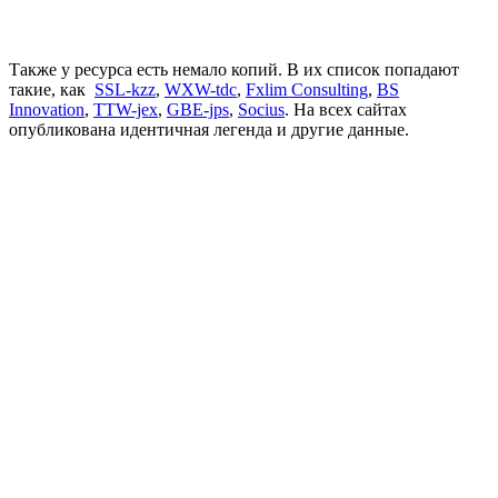
Также у ресурса есть немало копий. В их список попадают
такие, как
SSL-kzz
,
WXW-tdc
,
Fxlim Consulting
,
BS
Innovation
,
TTW-jex
,
GBE-jps
,
Socius
. На всех сайтах
опубликована идентичная легенда и другие данные.