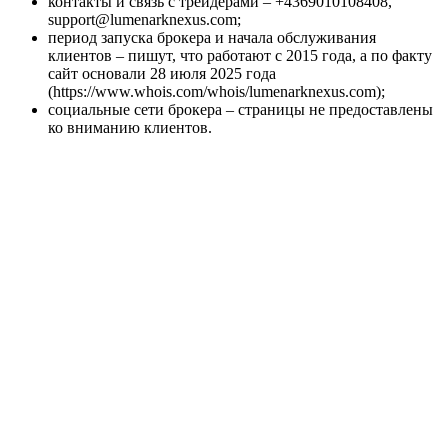
контакты и связь с трейдерами – +4369010108408,
support@lumenarknexus.com;
период запуска брокера и начала обслуживания
клиентов – пишут, что работают с 2015 года, а по факту
сайт основали 28 июля 2025 года
(https://www.whois.com/whois/lumenarknexus.com);
социальные сети брокера – страницы не предоставлены
ко вниманию клиентов.