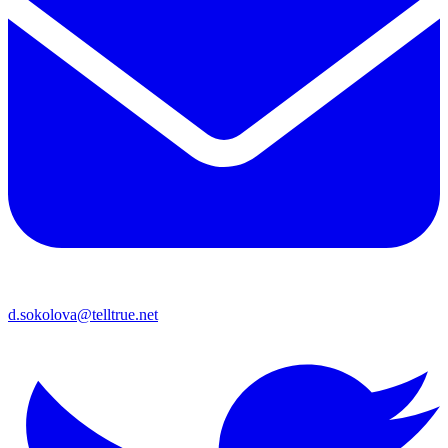
d.sokolova@telltrue.net