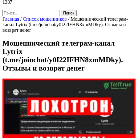
1387
Главная
/
Список мошенников
/
Мошеннический телеграм-
канал Lytrix (t.me/joinchat/y0I22IFHN8xmMDky). Отзывы и
возврат денег
Мошеннический телеграм-канал
Lytrix
(t.me/joinchat/y0I22IFHN8xmMDky).
Отзывы и возврат денег