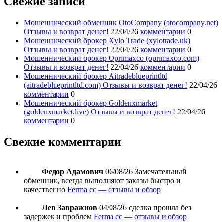
Свежие записи
Мошеннический обменник OtoCompany (otocompany.net)
Отзывы и возврат денег!
22/04/26
комментарии
0
Мошеннический брокер Xylo Trade (xylotrade.uk)
Отзывы и возврат денег!
22/04/26
комментарии
0
Мошеннический брокер Oprimaxco (oprimaxco.com)
Отзывы и возврат денег!
22/04/26
комментарии
0
Мошеннический брокер Aitradeblueprintltd
(aitradeblueprintltd.com) Отзывы и возврат денег!
22/04/26
комментарии
0
Мошеннический брокер Goldenxmarket
(goldenxmarket.live) Отзывы и возврат денег!
22/04/26
комментарии
0
Свежие комментарии
Федор Адамович
06/08/26
Замечательный
обменник, всегда выполняют заказы быстро и
качественно
Ferma cc — отзывы и обзор
Лев Завражнов
04/08/26
сделка прошла без
задержек и проблем
Ferma cc — отзывы и обзор