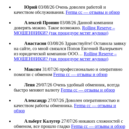
Юрий
03/08/26
Очень доволен работой и
качеством обслуживания.
Ferma cc — отзывы и обзор
Алексей Пронин
03/08/26
Данной компании
доверять можно. Такое возможно.
Rolling Reserve –
МОШЕННИКИ? (так процедуре мстят жулики)
Анастасия
03/08/26
Здравствуйте! Оставила заявку
на сайте, со мной связался Попов Евгений Валерьевич
из юридической компании ООО…
Rolling Reserve –
МОШЕННИКИ? (так процедуре мстят жулики)
Максим
31/07/26
профессионально и оперативно
помогли с обменом
Ferma cc — отзывы и обзор
Леня
29/07/26
Очень удобный обменник, всегда
быстро меняют валюту
Ferma cc — отзывы и обзор
Александр
27/07/26
Доволен оперативностью и
качеством работы обменника.
Ferma cc — отзывы и
обзор
Альберт Калугер
27/07/26
никаких сложностей с
обменом, все прошло гладко
Ferma cc — отзывы и обзор