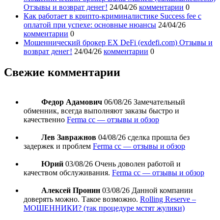
Отзывы и возврат денег!
24/04/26
комментарии
0
Как работает в крипто-криминалистике Success fee с
оплатой при успехе: основные нюансы
24/04/26
комментарии
0
Мошеннический брокер EX DeFi (exdefi.com) Отзывы и
возврат денег!
24/04/26
комментарии
0
Свежие комментарии
Федор Адамович
06/08/26
Замечательный
обменник, всегда выполняют заказы быстро и
качественно
Ferma cc — отзывы и обзор
Лев Завражнов
04/08/26
сделка прошла без
задержек и проблем
Ferma cc — отзывы и обзор
Юрий
03/08/26
Очень доволен работой и
качеством обслуживания.
Ferma cc — отзывы и обзор
Алексей Пронин
03/08/26
Данной компании
доверять можно. Такое возможно.
Rolling Reserve –
МОШЕННИКИ? (так процедуре мстят жулики)