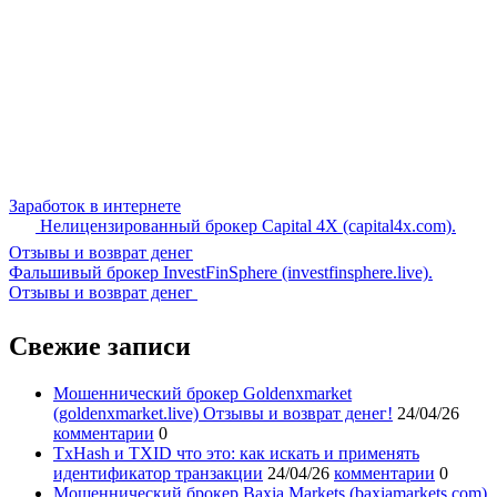
Заработок в интернете
Нелицензированный брокер Capital 4X (capital4x.com).
Отзывы и возврат денег
Фальшивый брокер InvestFinSphere (investfinsphere.live).
Отзывы и возврат денег
Свежие записи
Мошеннический брокер Goldenxmarket
(goldenxmarket.live) Отзывы и возврат денег!
24/04/26
комментарии
0
TxHash и TXID что это: как искать и применять
идентификатор транзакции
24/04/26
комментарии
0
Мошеннический брокер Baxia Markets (baxiamarkets.com)