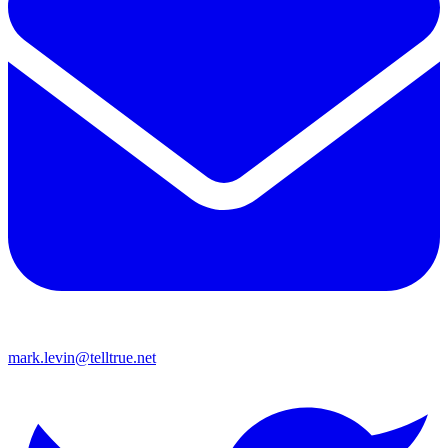
mark.levin@telltrue.net