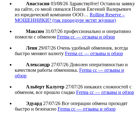
Анастасия
03/08/26
Здравствуйте! Оставила заявку
на сайте, со мной связался Попов Евгений Валерьевич
из юридической компании ООО…
Rolling Reserve –
МОШЕННИКИ? (так процедуре мстят жулики)
Максим
31/07/26
профессионально и оперативно
помогли с обменом
Ferma cc — отзывы и обзор
Леня
29/07/26
Очень удобный обменник, всегда
быстро меняют валюту
Ferma cc — отзывы и обзор
Александр
27/07/26
Доволен оперативностью и
качеством работы обменника.
Ferma cc — отзывы и
обзор
Альберт Калугер
27/07/26
никаких сложностей с
обменом, все прошло гладко
Ferma cc — отзывы и обзор
Эдуард
27/07/26
Все операции обмена проходят
быстро и безопасно
Ferma cc — отзывы и обзор