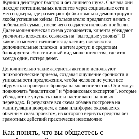
Жулики действуют быстро и без лишнего шума. Сначала они
находят потенциальных клиентов через социальные сети и
мессенджеры, где размещают фейк-отзывы и демонстрируют
якобы успешные кейсы. Пользователю предлагают начать с
небольшой суммы, после чего создается иллюзия прибыли.
Далее мошенническая схема усложняется, клиента убеждают
увеличить вложения, ссылаясь на “выгодные условия”. В
какой-то момент начинается давление, появляются
дополнительные платежи, а затем доступ к средствам
блокируется. Это типичный вид мошенничества, где итог
всегда один, потеря денег.
Дополнительно такие аферисты активно используют
психологические приемы, создавая ощущение срочности и
уникальности предложения, чтобы человек не успел все
обдумать и проверить брокера на мошенничество. Они могут
подключать “аналитиков” и “финансовых экспертов”, которые
убеждают не упускать шанс и настаивают на новых
переводах. В результате вся схема обмана построена на
манипуляции доверием, а сама платформа оказывается
обычным скам-проектом, из которого вернуть средства без
грамотных действий практически невозможно.
Как понять, что вы общаетесь с