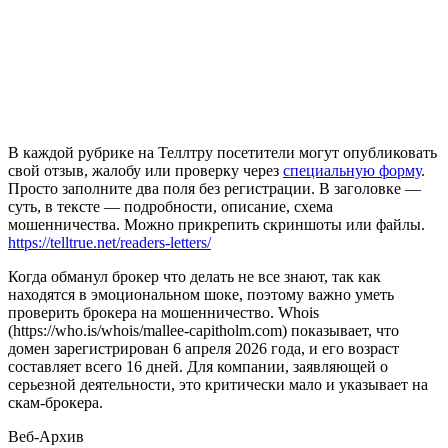
В каждой рубрике на Теллтру посетители могут опубликовать
свой отзыв, жалобу или проверку через
специальную форму
.
Просто заполните два поля без регистрации. В заголовке —
суть, в тексте — подробности, описание, схема
мошенничества. Можно прикрепить скриншоты или файлы.
https://telltrue.net/readers-letters/
Когда обманул брокер что делать не все знают, так как
находятся в эмоциональном шоке, поэтому важно уметь
проверить брокера на мошенничество. Whois
(https://who.is/whois/mallee-capitholm.com) показывает, что
домен зарегистрирован 6 апреля 2026 года, и его возраст
составляет всего 16 дней. Для компании, заявляющей о
серьезной деятельности, это критически мало и указывает на
скам-брокера.
Веб-Архив