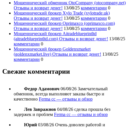
Мошеннический обменник OtoCompany (otocompany.net)
Отзывы и возврат денег!
13/08/25
комментарии
0
Мошеннический брокер Xylo Trade (xylotrade.uk)
Отзывы и возврат денег!
13/08/25
комментарии
0
Мошеннический брокер Oprimaxco (oprimaxco.com)
Отзывы и возврат денег!
13/08/25
комментарии
0
Мошеннический брокер Aitradeblueprintltd
(aitradeblueprintltd.com) Отзывы и возврат денег!
13/08/25
комментарии
0
Мошеннический брокер Goldenxmarket
(goldenxmarket.live) Отзывы и возврат денег!
13/08/25
комментарии
0
Свежие комментарии
Федор Адамович
06/08/26
Замечательный
обменник, всегда выполняют заказы быстро и
качественно
Ferma cc — отзывы и обзор
Лев Завражнов
04/08/26
сделка прошла без
задержек и проблем
Ferma cc — отзывы и обзор
Юрий
03/08/26
Очень доволен работой и