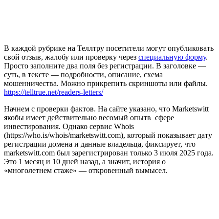
В каждой рубрике на Теллтру посетители могут опубликовать
свой отзыв, жалобу или проверку через
специальную форму
.
Просто заполните два поля без регистрации. В заголовке —
суть, в тексте — подробности, описание, схема
мошенничества. Можно прикрепить скриншоты или файлы.
https://telltrue.net/readers-letters/
Начнем с проверки фактов. На сайте указано, что Marketswitt
якобы имеет действительно весомый опытв сфере
инвестирования. Однако сервис Whois
(https://who.is/whois/marketswitt.com), который показывает дату
регистрации домена и данные владельца, фиксирует, что
marketswitt.com был зарегистрирован только 3 июля 2025 года.
Это 1 месяц и 10 дней назад, а значит, история о
«многолетнем стаже» — откровенный вымысел.