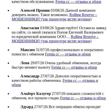
качеством обслуживания.
Ferma cc — отзывы и обзор
Алексей Пронин
03/08/26
Данной компании
доверять можно. Такое возможно.
Rolling Reserve –
МОШЕННИКИ? (так процедуре мстят жулики)
Анастасия
03/08/26
Здравствуйте! Оставила заявку
на сайте, со мной связался Попов Евгений Валерьевич
из юридической компании ООО…
Rolling Reserve –
МОШЕННИКИ? (так процедуре мстят жулики)
Максим
31/07/26
профессионально и оперативно
помогли с обменом
Ferma cc — отзывы и обзор
Леня
29/07/26
Очень удобный обменник, всегда
быстро меняют валюту
Ferma cc — отзывы и обзор
Александр
27/07/26
Доволен оперативностью и
качеством работы обменника.
Ferma cc — отзывы и
обзор
Альберт Калугер
27/07/26
никаких сложностей с
обменом, все прошло гладко
Ferma cc — отзывы и обзор
Эдуард
27/07/26
Все операции обмена проходят