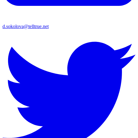
d.sokolova@telltrue.net