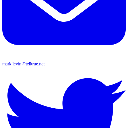
mark.levin@telltrue.net