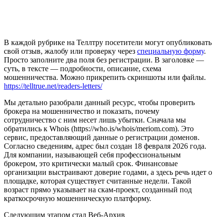
В каждой рубрике на Теллтру посетители могут опубликовать
свой отзыв, жалобу или проверку через
специальную форму
.
Просто заполните два поля без регистрации. В заголовке —
суть, в тексте — подробности, описание, схема
мошенничества. Можно прикрепить скриншоты или файлы.
https://telltrue.net/readers-letters/
Мы детально разобрали данный ресурс, чтобы проверить
брокера на мошенничество и показать, почему
сотрудничество с ним несет лишь убытки. Сначала мы
обратились к Whois (https://who.is/whois/meriom.com). Это
сервис, предоставляющий данные о регистрации доменов.
Согласно сведениям, адрес был создан 18 февраля 2026 года.
Для компании, называющей себя профессиональным
брокером, это критически малый срок. Финансовые
организации выстраивают доверие годами, а здесь речь идет о
площадке, которая существует считанные недели. Такой
возраст прямо указывает на скам-проект, созданный под
краткосрочную мошенническую платформу.
Следующим этапом стал Веб-Архив