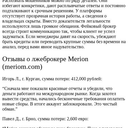
Распознать мошенников можно по ряду деталей. Они
избегают конкретики, дают расплывчатые ответы и постоянно
подталкивают к срочным решениям. У платформы
отсутствует прозрачная история работы, а сведения о
владельцах скрыты. Вместо доказательств легальности
используются лишь громкие обещания. Фейковый брокер
всегда строит коммуникацию так, чтобы клиент не успел
задуматься. Если менеджеры давят на скорость, убеждают
брать кредиты или переводить крупные суммы без времени на
анализ, перед вами явное надувательство.
Отзывы о лжеброкере Merion
(meriom.com)
Игорь Л., г. Курган, сумма потери: 412,000 рублей:
“Сначала мне показали красивые отчеты и убедили, что
деньги работают на международном рынке. Когда захотел
вывести средства, начались бесконечные требования оплатить
новые сборы. В итоге аккаунт заблокировали. Это чистый
обман.”
Павел Д., г. Брно, сумма потери: 2,600 евро: