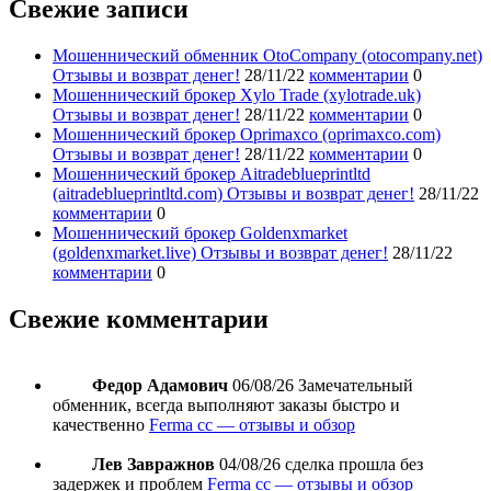
Свежие записи
Мошеннический обменник OtoCompany (otocompany.net)
Отзывы и возврат денег!
28/11/22
комментарии
0
Мошеннический брокер Xylo Trade (xylotrade.uk)
Отзывы и возврат денег!
28/11/22
комментарии
0
Мошеннический брокер Oprimaxco (oprimaxco.com)
Отзывы и возврат денег!
28/11/22
комментарии
0
Мошеннический брокер Aitradeblueprintltd
(aitradeblueprintltd.com) Отзывы и возврат денег!
28/11/22
комментарии
0
Мошеннический брокер Goldenxmarket
(goldenxmarket.live) Отзывы и возврат денег!
28/11/22
комментарии
0
Свежие комментарии
Федор Адамович
06/08/26
Замечательный
обменник, всегда выполняют заказы быстро и
качественно
Ferma cc — отзывы и обзор
Лев Завражнов
04/08/26
сделка прошла без
задержек и проблем
Ferma cc — отзывы и обзор