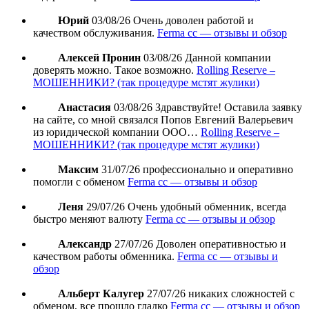
Юрий
03/08/26
Очень доволен работой и
качеством обслуживания.
Ferma cc — отзывы и обзор
Алексей Пронин
03/08/26
Данной компании
доверять можно. Такое возможно.
Rolling Reserve –
МОШЕННИКИ? (так процедуре мстят жулики)
Анастасия
03/08/26
Здравствуйте! Оставила заявку
на сайте, со мной связался Попов Евгений Валерьевич
из юридической компании ООО…
Rolling Reserve –
МОШЕННИКИ? (так процедуре мстят жулики)
Максим
31/07/26
профессионально и оперативно
помогли с обменом
Ferma cc — отзывы и обзор
Леня
29/07/26
Очень удобный обменник, всегда
быстро меняют валюту
Ferma cc — отзывы и обзор
Александр
27/07/26
Доволен оперативностью и
качеством работы обменника.
Ferma cc — отзывы и
обзор
Альберт Калугер
27/07/26
никаких сложностей с
обменом, все прошло гладко
Ferma cc — отзывы и обзор