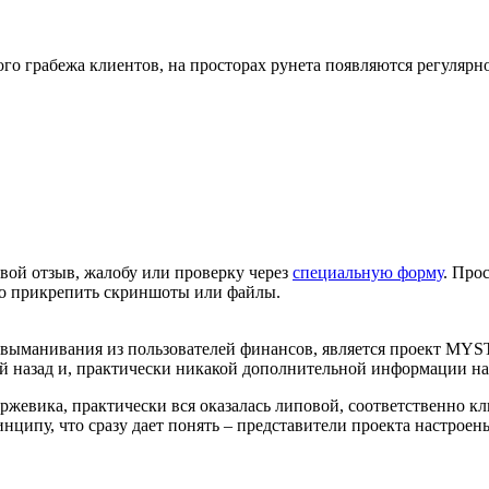
о грабежа клиентов, на просторах рунета появляются регулярн
вой отзыв, жалобу или проверку через
специальную форму
. Про
но прикрепить скриншоты или файлы.
 выманивания из пользователей финансов, является проект MYS
ней назад и, практически никакой дополнительной информации на 
жевика, практически вся оказалась липовой, соответственно кл
ипу, что сразу дает понять – представители проекта настроены