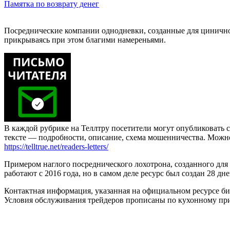
Памятка по возврату денег
Посреднические компании однодневки, созданные для циничног
прикрываясь при этом благими намереньями.
В каждой рубрике на Теллтру посетители могут опубликовать с
тексте — подробности, описание, схема мошенничества. Мож
https://telltrue.net/readers-letters/
Примером наглого посреднического лохотрона, созданного для
работают с 2016 года, но в самом деле ресурс был создан 28 д
Контактная информация, указанная на официальном ресурсе бир
Условия обслуживания трейдеров прописаны по кухонному принц