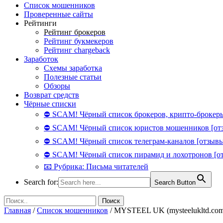
Список мошенников
Проверенные сайты
Рейтинги
Рейтинг брокеров
Рейтинг букмекеров
Рейтинг chargeback
Заработок
Схемы заработка
Полезные статьи
Обзоры
Возврат средств
Чёрные списки
⛔ SCAM! Чёрный список брокеров, крипто-брокеры
⛔ SCAM! Чёрный список юристов мошенников [от
⛔ SCAM! Чёрный список телеграм-каналов [отзывы
⛔ SCAM! Чёрный список пирамид и лохотронов [о
📧 Рубрика: Письма читателей
Search for:
Search Button
Главная
/
Список мошенников
/
MYSTEEL UK (mysteelukltd.com)