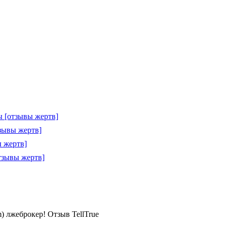
 [отзывы жертв]
зывы жертв]
 жертв]
тзывы жертв]
 лжеброкер! Отзыв TellTrue