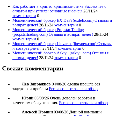
Как работает в крипто-криминалистике Success fee с
оплатой при успехе: основные нюансы
28/11/24
комментарии
0
Мошеннический брокер EX DeFi (exdefi.com) Отзывы и
возврат денег!
28/11/24
комментарии
0
Мошеннический брокер Propstar Trading
(propstartrading.com) Отзывы и возврат денег!
28/11/24
комментарии
0
Мошеннический брокер Linvarex (linvarex.com) Отзывы
и возврат денег!
28/11/24
комментарии
0
Мошеннический брокер Asktyu (asktyu.com) Отзывы и
возврат денег!
28/11/24
комментарии
0
Свежие комментарии
Лев Завражнов
04/08/26
сделка прошла без
задержек и проблем
Ferma cc — отзывы и обзор
Юрий
03/08/26
Очень доволен работой и
качеством обслуживания.
Ferma cc — отзывы и обзор
Алексей Пронин
03/08/26
Данной компании