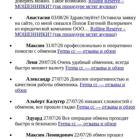
доверять можно. Такое возможно.
Rolling Reserve –
МОШЕННИКИ? (так процедуре мстят жулики)
Анастасия
03/08/26
Здравствуйте! Оставила заявку
на сайте, со мной связался Попов Евгений Валерьевич
из юридической компании ООО…
Rolling Reserve –
МОШЕННИКИ? (так процедуре мстят жулики)
Максим
31/07/26
профессионально и оперативно
помогли с обменом
Ferma cc — отзывы и обзор
Леня
29/07/26
Очень удобный обменник, всегда
быстро меняют валюту
Ferma cc — отзывы и обзор
Александр
27/07/26
Доволен оперативностью и
качеством работы обменника.
Ferma cc — отзывы и
обзор
Альберт Калугер
27/07/26
никаких сложностей с
обменом, все прошло гладко
Ferma cc — отзывы и обзор
Эдуард
27/07/26
Все операции обмена проходят
быстро и безопасно
Ferma cc — отзывы и обзор
Максим Леонидович
22/07/26
обмен прошел