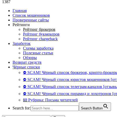
1387
Главная
Список мошенников
Проверенные сайты
Рейтинги
Рейтинг брокеров
Рейтинг букмекеров
Рейтинг chargeback
Заработок
Схемы заработка
Полезные статьи
Обзоры
Возврат средств
Чёрные списки
⛔ SCAM! Чёрный список брокеров, крипто-брокеры
⛔ SCAM! Чёрный список юристов мошенников [от
⛔ SCAM! Чёрный список телеграм-каналов [отзывы
⛔ SCAM! Чёрный список пирамид и лохотронов [о
📧 Рубрика: Письма читателей
Search for:
Search Button