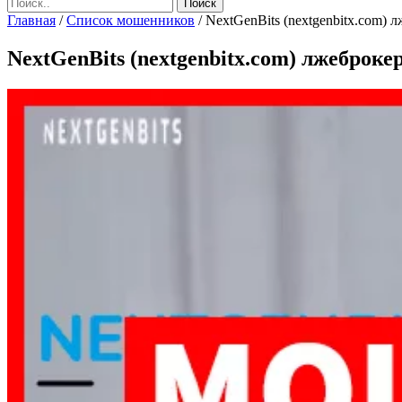
Главная
/
Список мошенников
/
NextGenBits (nextgenbitx.com) л
NextGenBits (nextgenbitx.com) лжеброкер