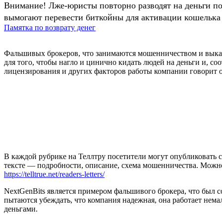
Внимание! Лже-юристы повторно разводят на деньги п
вымогают перевести биткойны для активации кошелька 
Памятка по возврату денег
Фальшивых брокеров, что занимаются мошенничеством и выкач
для того, чтобы нагло и цинично кидать людей на деньги и, со
лицензирования и других факторов работы компании говорит о т
В каждой рубрике на Теллтру посетители могут опубликовать с
тексте — подробности, описание, схема мошенничества. Мож
https://telltrue.net/readers-letters/
NextGenBits является примером фальшивого брокера, что был 
пытаются убеждать, что компания надежная, она работает немал
деньгами.