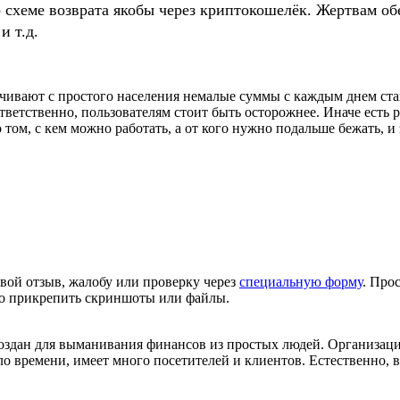
о схеме возврата якобы через криптокошелёк. Жертвам
и т.д.
ивают с простого населения немалые суммы с каждым днем ста
ответственно, пользователям стоит быть осторожнее. Иначе есть 
ом, с кем можно работать, а от кого нужно подальше бежать, и 
вой отзыв, жалобу или проверку через
специальную форму
. Про
но прикрепить скриншоты или файлы.
создан для выманивания финансов из простых людей. Организаци
о времени, имеет много посетителей и клиентов. Естественно, ве