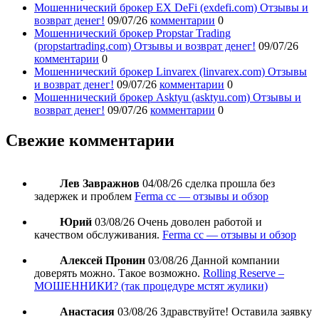
Мошеннический брокер EX DeFi (exdefi.com) Отзывы и
возврат денег!
09/07/26
комментарии
0
Мошеннический брокер Propstar Trading
(propstartrading.com) Отзывы и возврат денег!
09/07/26
комментарии
0
Мошеннический брокер Linvarex (linvarex.com) Отзывы
и возврат денег!
09/07/26
комментарии
0
Мошеннический брокер Asktyu (asktyu.com) Отзывы и
возврат денег!
09/07/26
комментарии
0
Свежие комментарии
Лев Завражнов
04/08/26
сделка прошла без
задержек и проблем
Ferma cc — отзывы и обзор
Юрий
03/08/26
Очень доволен работой и
качеством обслуживания.
Ferma cc — отзывы и обзор
Алексей Пронин
03/08/26
Данной компании
доверять можно. Такое возможно.
Rolling Reserve –
МОШЕННИКИ? (так процедуре мстят жулики)
Анастасия
03/08/26
Здравствуйте! Оставила заявку