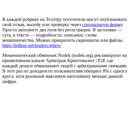
В каждой рубрике на Теллтру посетители могут опубликовать
свой отзыв, жалобу или проверку через
специальную форму
.
Просто заполните два поля без регистрации. В заголовке —
суть, в тексте — подробности, описание, схема
мошенничества. Можно прикрепить скриншоты или файлы.
https://telltrue.net/readers-letters/
Мошеннический обменник Nodek (nodek.org) рекламируют на
примитивном канале Apбитраж Кpиптовалют | Р2P, где
каждый деньги обманывают людей с арбитражными связками.
В этот раз по доходности пользователям обещают 8% с одного
круга, хотя реальный максимум наполовину меньше данной
цифры.