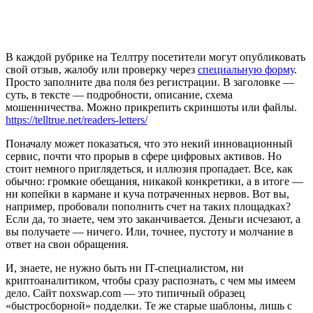
В каждой рубрике на Теллтру посетители могут опубликовать
свой отзыв, жалобу или проверку через
специальную форму
.
Просто заполните два поля без регистрации. В заголовке —
суть, в тексте — подробности, описание, схема
мошенничества. Можно прикрепить скриншоты или файлы.
https://telltrue.net/readers-letters/
Поначалу может показаться, что это некий инновационный
сервис, почти что прорыв в сфере цифровых активов. Но
стоит немного приглядеться, и иллюзия пропадает. Все, как
обычно: громкие обещания, никакой конкретики, а в итоге —
ни копейки в кармане и куча потраченных нервов. Вот вы,
например, пробовали пополнить счет на таких площадках?
Если да, то знаете, чем это заканчивается. Деньги исчезают, а
вы получаете — ничего. Или, точнее, пустоту и молчание в
ответ на свои обращения.
И, знаете, не нужно быть ни IT-специалистом, ни
криптоаналитиком, чтобы сразу распознать, с чем мы имеем
дело. Сайт noxswap.com — это типичный образец
«быстросборной» подделки. Те же старые шаблоны, лишь с