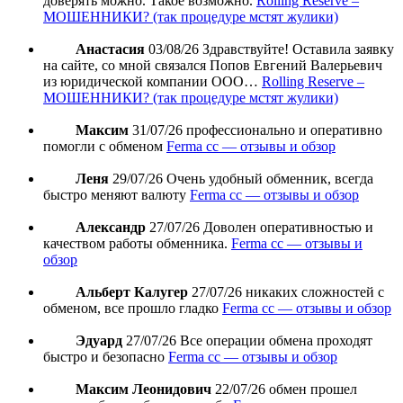
доверять можно. Такое возможно.
Rolling Reserve –
МОШЕННИКИ? (так процедуре мстят жулики)
Анастасия
03/08/26
Здравствуйте! Оставила заявку
на сайте, со мной связался Попов Евгений Валерьевич
из юридической компании ООО…
Rolling Reserve –
МОШЕННИКИ? (так процедуре мстят жулики)
Максим
31/07/26
профессионально и оперативно
помогли с обменом
Ferma cc — отзывы и обзор
Леня
29/07/26
Очень удобный обменник, всегда
быстро меняют валюту
Ferma cc — отзывы и обзор
Александр
27/07/26
Доволен оперативностью и
качеством работы обменника.
Ferma cc — отзывы и
обзор
Альберт Калугер
27/07/26
никаких сложностей с
обменом, все прошло гладко
Ferma cc — отзывы и обзор
Эдуард
27/07/26
Все операции обмена проходят
быстро и безопасно
Ferma cc — отзывы и обзор
Максим Леонидович
22/07/26
обмен прошел