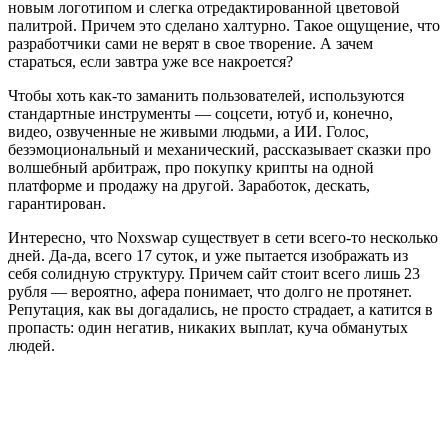
новым логотипом и слегка отредактированной цветовой
палитрой. Причем это сделано халтурно. Такое ощущение, что
разработчики сами не верят в свое творение. А зачем
стараться, если завтра уже все накроется?
Чтобы хоть как-то заманить пользователей, используются
стандартные инструменты — соцсети, ютуб и, конечно,
видео, озвученные не живыми людьми, а ИИ. Голос,
безэмоциональный и механический, рассказывает сказки про
волшебный арбитраж, про покупку крипты на одной
платформе и продажу на другой. Заработок, дескать,
гарантирован.
Интересно, что Noxswap существует в сети всего-то несколько
дней. Да-да, всего 17 суток, и уже пытается изображать из
себя солидную структуру. Причем сайт стоит всего лишь 23
рубля — вероятно, афера понимает, что долго не протянет.
Репутация, как вы догадались, не просто страдает, а катится в
пропасть: один негатив, никаких выплат, куча обманутых
людей.