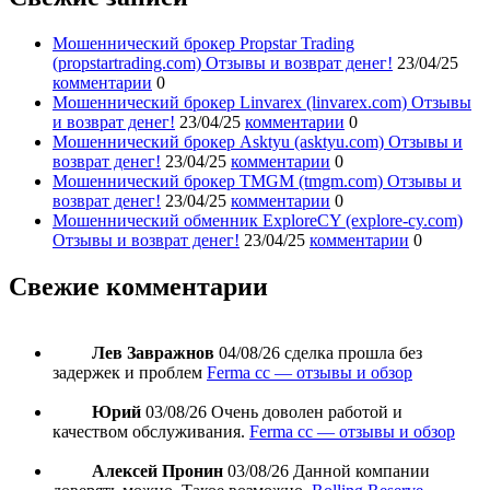
Мошеннический брокер Propstar Trading
(propstartrading.com) Отзывы и возврат денег!
23/04/25
комментарии
0
Мошеннический брокер Linvarex (linvarex.com) Отзывы
и возврат денег!
23/04/25
комментарии
0
Мошеннический брокер Asktyu (asktyu.com) Отзывы и
возврат денег!
23/04/25
комментарии
0
Мошеннический брокер TMGM (tmgm.com) Отзывы и
возврат денег!
23/04/25
комментарии
0
Мошеннический обменник ExploreCY (explore-cy.com)
Отзывы и возврат денег!
23/04/25
комментарии
0
Свежие комментарии
Лев Завражнов
04/08/26
сделка прошла без
задержек и проблем
Ferma cc — отзывы и обзор
Юрий
03/08/26
Очень доволен работой и
качеством обслуживания.
Ferma cc — отзывы и обзор
Алексей Пронин
03/08/26
Данной компании