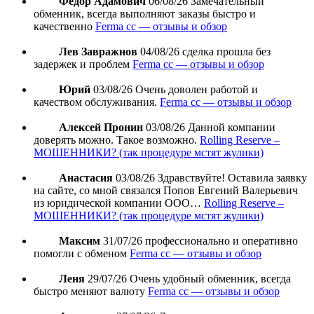
Федор Адамович
06/08/26
Замечательный
обменник, всегда выполняют заказы быстро и
качественно
Ferma cc — отзывы и обзор
Лев Завражнов
04/08/26
сделка прошла без
задержек и проблем
Ferma cc — отзывы и обзор
Юрий
03/08/26
Очень доволен работой и
качеством обслуживания.
Ferma cc — отзывы и обзор
Алексей Пронин
03/08/26
Данной компании
доверять можно. Такое возможно.
Rolling Reserve –
МОШЕННИКИ? (так процедуре мстят жулики)
Анастасия
03/08/26
Здравствуйте! Оставила заявку
на сайте, со мной связался Попов Евгений Валерьевич
из юридической компании ООО…
Rolling Reserve –
МОШЕННИКИ? (так процедуре мстят жулики)
Максим
31/07/26
профессионально и оперативно
помогли с обменом
Ferma cc — отзывы и обзор
Леня
29/07/26
Очень удобный обменник, всегда
быстро меняют валюту
Ferma cc — отзывы и обзор