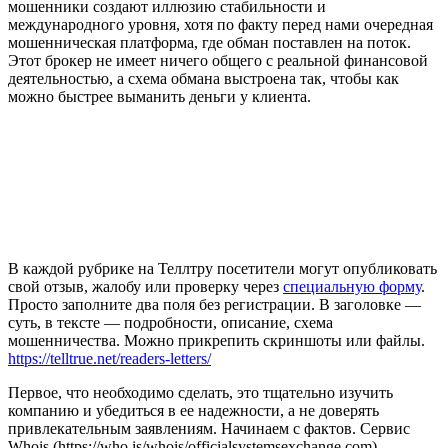
мошенники создают иллюзию стабильности и
международного уровня, хотя по факту перед нами очередная
мошенническая платформа, где обман поставлен на поток.
Этот брокер не имеет ничего общего с реальной финансовой
деятельностью, а схема обмана выстроена так, чтобы как
можно быстрее выманить деньги у клиента.
В каждой рубрике на Теллтру посетители могут опубликовать
свой отзыв, жалобу или проверку через
специальную форму
.
Просто заполните два поля без регистрации. В заголовке —
суть, в тексте — подробности, описание, схема
мошенничества. Можно прикрепить скриншоты или файлы.
https://telltrue.net/readers-letters/
Первое, что необходимо сделать, это тщательно изучить
компанию и убедиться в ее надежности, а не доверять
привлекательным заявлениям. Начинаем с фактов. Сервис
Whois (https://who.is/whois/officialsystemsexchange.com)