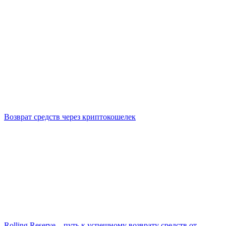
Возврат средств через криптокошелек
Rolling Reserve – путь к успешному возврату средств от