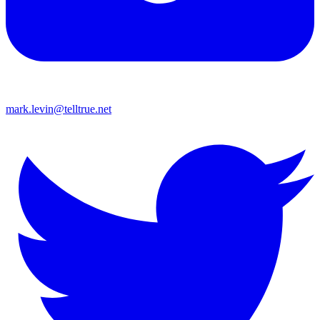
mark.levin@telltrue.net