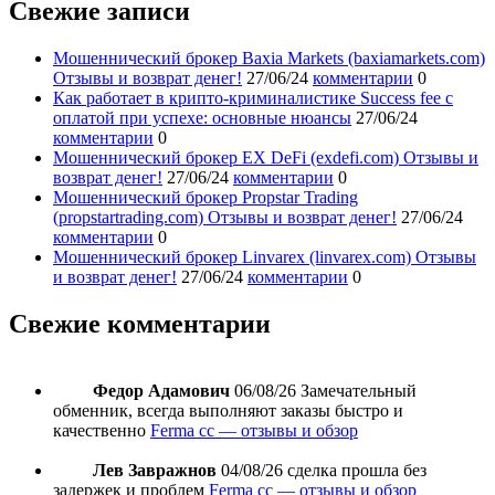
Свежие записи
Мошеннический брокер Baxia Markets (baxiamarkets.com)
Отзывы и возврат денег!
27/06/24
комментарии
0
Как работает в крипто-криминалистике Success fee с
оплатой при успехе: основные нюансы
27/06/24
комментарии
0
Мошеннический брокер EX DeFi (exdefi.com) Отзывы и
возврат денег!
27/06/24
комментарии
0
Мошеннический брокер Propstar Trading
(propstartrading.com) Отзывы и возврат денег!
27/06/24
комментарии
0
Мошеннический брокер Linvarex (linvarex.com) Отзывы
и возврат денег!
27/06/24
комментарии
0
Свежие комментарии
Федор Адамович
06/08/26
Замечательный
обменник, всегда выполняют заказы быстро и
качественно
Ferma cc — отзывы и обзор
Лев Завражнов
04/08/26
сделка прошла без
задержек и проблем
Ferma cc — отзывы и обзор