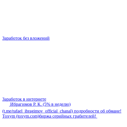
Заработок без вложений
Заработок в интернете
Ибрагимов Р. К. (5% в неделю)
(t.me/rafael_ibragimov_official_chanal) подробности об обмане!
Toxym (toxym.com)биржа серийных грабителей!