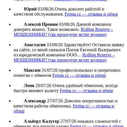
Юрий
03/08/26
Очень доволен работой и
качеством обслуживания.
Ferma cc — отзывы и обзор
Алексей Пронин
03/08/26
Данной компании
доверять можно. Такое возможно.
Rolling Reserve –
МОШЕННИКИ? (так процедуре мстят жулики)
Анастасия
03/08/26
Здравствуйте! Оставила заявку
на сайте, со мной связался Попов Евгений Валерьевич
из юридической компании ООО…
Rolling Reserve –
МОШЕННИКИ? (так процедуре мстят жулики)
Максим
31/07/26
профессионально и оперативно
помогли с обменом
Ferma cc — отзывы и обзор
Леня
29/07/26
Очень удобный обменник, всегда
быстро меняют валюту
Ferma cc — отзывы и обзор
Александр
27/07/26
Доволен оперативностью и
качеством работы обменника.
Ferma cc — отзывы и
обзор
Альберт Калугер
27/07/26
никаких сложностей с
обменом, все прошло гладко
Ferma cc — отзывы и обзор