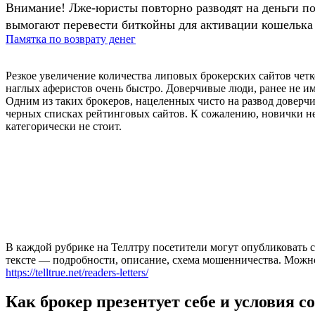
Внимание! Лже-юристы повторно разводят на деньги п
вымогают перевести биткойны для активации кошелька 
Памятка по возврату денег
Резкое увеличение количества липовых брокерских сайтов четко
наглых аферистов очень быстро. Доверчивые люди, ранее не им
Одним из таких брокеров, нацеленных чисто на развод доверчив
черных списках рейтинговых сайтов. К сожалению, новички не 
категорически не стоит.
В каждой рубрике на Теллтру посетители могут опубликовать с
тексте — подробности, описание, схема мошенничества. Мож
https://telltrue.net/readers-letters/
Как брокер презентует себе и условия с