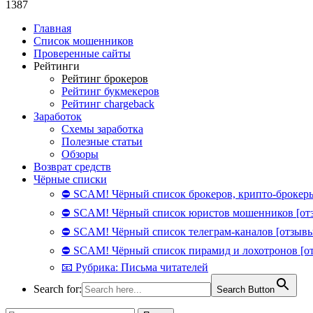
1387
Главная
Список мошенников
Проверенные сайты
Рейтинги
Рейтинг брокеров
Рейтинг букмекеров
Рейтинг chargeback
Заработок
Схемы заработка
Полезные статьи
Обзоры
Возврат средств
Чёрные списки
⛔ SCAM! Чёрный список брокеров, крипто-брокеры
⛔ SCAM! Чёрный список юристов мошенников [от
⛔ SCAM! Чёрный список телеграм-каналов [отзывы
⛔ SCAM! Чёрный список пирамид и лохотронов [о
📧 Рубрика: Письма читателей
Search for:
Search Button