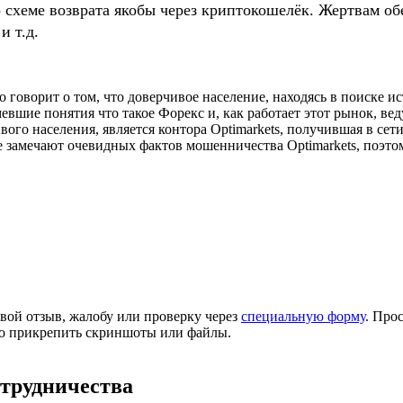
о схеме возврата якобы через криптокошелёк. Жертвам
и т.д.
 говорит о том, что доверчивое население, находясь в поиске и
евшие понятия что такое Форекс и, как работает этот рынок, ве
ого населения, является контора Optimarkets, получившая в сет
замечают очевидных фактов мошенничества Optimarkets, поэтому
вой отзыв, жалобу или проверку через
специальную форму
. Про
но прикрепить скриншоты или файлы.
отрудничества