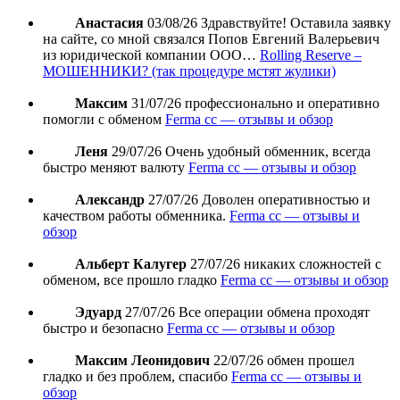
Анастасия
03/08/26
Здравствуйте! Оставила заявку
на сайте, со мной связался Попов Евгений Валерьевич
из юридической компании ООО…
Rolling Reserve –
МОШЕННИКИ? (так процедуре мстят жулики)
Максим
31/07/26
профессионально и оперативно
помогли с обменом
Ferma cc — отзывы и обзор
Леня
29/07/26
Очень удобный обменник, всегда
быстро меняют валюту
Ferma cc — отзывы и обзор
Александр
27/07/26
Доволен оперативностью и
качеством работы обменника.
Ferma cc — отзывы и
обзор
Альберт Калугер
27/07/26
никаких сложностей с
обменом, все прошло гладко
Ferma cc — отзывы и обзор
Эдуард
27/07/26
Все операции обмена проходят
быстро и безопасно
Ferma cc — отзывы и обзор
Максим Леонидович
22/07/26
обмен прошел
гладко и без проблем, спасибо
Ferma cc — отзывы и
обзор