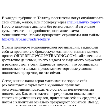
В каждой рубрике на Теллтру посетители могут опубликовать
свой отзыв, жалобу или проверку через
специальную форму
.
Просто заполните два поля без регистрации. В заголовке —
суть, в тексте — подробности, описание, схема
мошенничества. Можно прикрепить скриншоты или файлы.
https://telltrue.net/readers-letters/
Ярким примером мошеннической организации, выдающей
себя за престижную брокерскую компанию, назвать можно
проект ORDERFLOWCOPYTRADING.COM. сайт свежий и
достаточно дешевый, но его выдают за надежного биржевика
и рекламируют в сети. Клиентов уверяют, что организация
полностью легальная, предоставляет торговые условия
полностью прозрачно, но это обман.
Сегодняшние наши герои максимально хорошо себя
рекламируют и скрывают в кухонных правилах
многочисленные подвохи, что остаются незамеченными
новичками. Как оказывается, перед людьми показывают
спектакли успешных сделок, присваивая себе их средства, а
потом с клиентами банально прекращают общаться. Вывод