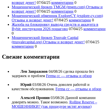
возврат денег!
07/04/25
комментарии
0
Мошеннический брокер TMGM (tmgm.com) Отзывы и
возврат денег!
07/04/25
комментарии
0
Мошеннический обменник ExploreCY (explore-cy.com)
Отзывы и возврат денег!
07/04/25
комментарии
0
Жалоба на блокировку вывода средств и аккаунта в
Bybit: инструкция 2026 пошагово
07/04/25
комментарии
0
Мошеннический брокер Trusvale Capital
(trusvalecapital.org) Отзывы и возврат денег!
07/04/25
комментарии
0
Свежие комментарии
Лев Завражнов
04/08/26
сделка прошла без
задержек и проблем
Ferma cc — отзывы и обзор
Юрий
03/08/26
Очень доволен работой и
качеством обслуживания.
Ferma cc — отзывы и обзор
Алексей Пронин
03/08/26
Данной компании
доверять можно. Такое возможно.
Rolling Reserve –
МОШЕННИКИ? (так процедуре мстят жулики)