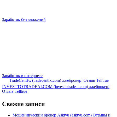
Заработок без вложений
Заработок в интернете
TradeCentFx (tradecentfx.com) лжеброкер! Отзыв Telltrue
INVESTTOTRADEAI.COM (investtotradeai.com) лжеброкер!
Отзыв Telltrue
Свежие записи
Мошеннический брокер Asktyu (asktyu.com) Отзывы и