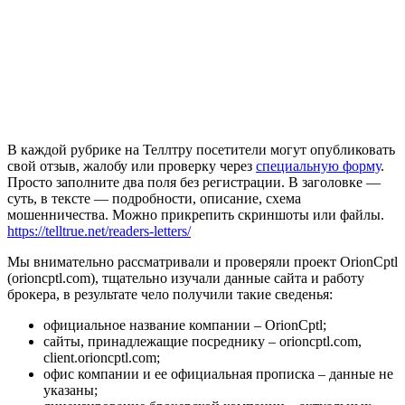
В каждой рубрике на Теллтру посетители могут опубликовать
свой отзыв, жалобу или проверку через
специальную форму
.
Просто заполните два поля без регистрации. В заголовке —
суть, в тексте — подробности, описание, схема
мошенничества. Можно прикрепить скриншоты или файлы.
https://telltrue.net/readers-letters/
Мы внимательно рассматривали и проверяли проект OrionCptl
(orioncptl.com), тщательно изучали данные сайта и работу
брокера, в результате чело получили такие сведенья:
официальное название компании – OrionCptl;
сайты, принадлежащие посреднику – orioncptl.com,
client.orioncptl.com;
офис компании и ее официальная прописка – данные не
указаны;