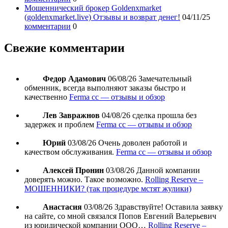
Мошеннический брокер Goldenxmarket
(goldenxmarket.live) Отзывы и возврат денег!
04/11/25
комментарии
0
Свежие комментарии
Федор Адамович
06/08/26
Замечательный
обменник, всегда выполняют заказы быстро и
качественно
Ferma cc — отзывы и обзор
Лев Завражнов
04/08/26
сделка прошла без
задержек и проблем
Ferma cc — отзывы и обзор
Юрий
03/08/26
Очень доволен работой и
качеством обслуживания.
Ferma cc — отзывы и обзор
Алексей Пронин
03/08/26
Данной компании
доверять можно. Такое возможно.
Rolling Reserve –
МОШЕННИКИ? (так процедуре мстят жулики)
Анастасия
03/08/26
Здравствуйте! Оставила заявку
на сайте, со мной связался Попов Евгений Валерьевич
из юридической компании ООО…
Rolling Reserve –