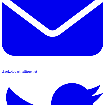
d.sokolova@telltrue.net